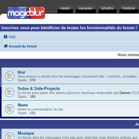
news
caravan
photos
histoire
Inscrivez vous pour bénéficier de toutes les fonctionnalités du forum !
FAQ
Accueil du forum
Nous sommes
blur
Vous pouvez y poster tous les messages concernant blur : concerts, actualités, d
Sujets :
578
Solos & Side-Projects
Le forum pour parler des autres parcours musicaux empruntés par
Damon
(TGTB
Sujets :
185
News
News et commentaires du site
Sujets :
121
A
Musique
Un forum dont les messages n'ont pas pour objet blur mais d'autres artistes que