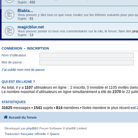
Sujets :
432
Blabla...
Vous pouvez y dire tout ce que vous voulez sur les thèmes suivants pour peu qu'il 
Sujets :
61
magicblur.net
Vous pouvez poster ici tous vos commentaires sur le site, le forum, faire des
pro
Sujets :
13
CONNEXION
•
INSCRIPTION
Nom d’utilisateur :
Mot de passe :
J’ai oublié mon mot de passe
QUI EST EN LIGNE ?
Au total, il y a
1107
utilisateurs en ligne :: 2 inscrits, 0 invisible et 1105 invités (s
Le nombre maximal d’utilisateurs en ligne simultanément a été de
2370
le 22 juil
STATISTIQUES
31625
messages •
1541
sujets •
814
membres • Notre membre le plus récent est
Accueil du forum
Développé par
phpBB
® Forum Software © phpBB Limited
Traduction française officielle
©
Qiaeru