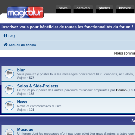
news
caravan
photos
histoire
Inscrivez vous pour bénéficier de toutes les fonctionnalités du forum !
FAQ
Accueil du forum
Nous sommes
blur
Vous pouvez y poster tous les messages concernant blur : concerts, actualités, d
Sujets :
578
Solos & Side-Projects
Le forum pour parler des autres parcours musicaux empruntés par
Damon
(TGTB
Sujets :
185
News
News et commentaires du site
Sujets :
121
A
Musique
Un forum dont les messages n'ont pas pour objet blur mais d'autres artistes que