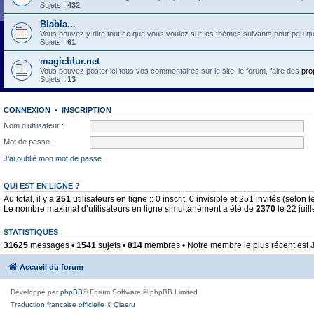
Sujets :
432
Blabla...
Vous pouvez y dire tout ce que vous voulez sur les thèmes suivants pour peu qu'il 
Sujets :
61
magicblur.net
Vous pouvez poster ici tous vos commentaires sur le site, le forum, faire des
pro
Sujets :
13
CONNEXION
•
INSCRIPTION
Nom d’utilisateur :
Mot de passe :
J’ai oublié mon mot de passe
QUI EST EN LIGNE ?
Au total, il y a
251
utilisateurs en ligne :: 0 inscrit, 0 invisible et 251 invités (selo
Le nombre maximal d’utilisateurs en ligne simultanément a été de
2370
le 22 juil
STATISTIQUES
31625
messages •
1541
sujets •
814
membres • Notre membre le plus récent est
Accueil du forum
Développé par
phpBB
® Forum Software © phpBB Limited
Traduction française officielle
©
Qiaeru