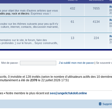
R
432
7655
p
 pour objet blur mais d'autres artistes que vous
2
ndés pop, rock et électro
. Exprimez vous !
Re
61
4134
p
oulez sur les thèmes suivants pour peu qu'il n'y
07
, culture, internet, contacts, discussion marrante,
R
13
224
p
ntaires sur le site, le forum, faire des
2
 profondes ;) sur le forum... Soyez constructifs,
Mot de passe :
J’ai oublié mon mot de passe
|
Se souvenir 
nscrits, 0 invisible et 128 invités (selon le nombre d’utilisateurs actifs des 10 derniè
simultanément a été de
2370
le 22 juillet 2026 17:51
 • Notre membre le plus récent est
seo@angelicfukdoll.online
Supprim