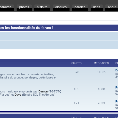
caravan
photos
histoire
disques
paroles
liens
about
es les fonctionnalités du forum !
SUJETS
MESSAGES
D
D
578
11035
p
es concernant blur : concerts, actualités,
2
 histoire du groupe, sondages, polémiques et
R
185
4580
p
rcours musicaux empruntés par
Damon
(TGTBTQ,
0
at Les) et
Dave
(Empire SQ, The Ailerons)
R
121
2633
p
0
SUJETS
MESSAGES
D