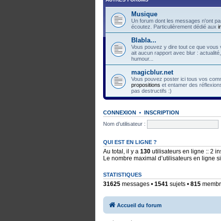
Musique
Un forum dont les messages n'ont pas
écoutez. Particulièrement dédié aux
i
Blabla...
Vous pouvez y dire tout ce que vous v
ait aucun rapport avec blur : actualité
humour...
magicblur.net
Vous pouvez poster ici tous vos comme
propositions
et entamer des réflexions
pas destructifs :)
CONNEXION
•
INSCRIPTION
Nom d’utilisateur :
QUI EST EN LIGNE ?
Au total, il y a
130
utilisateurs en ligne :: 2 i
Le nombre maximal d’utilisateurs en ligne 
STATISTIQUES
31625
messages •
1541
sujets •
815
membres
Accueil du forum