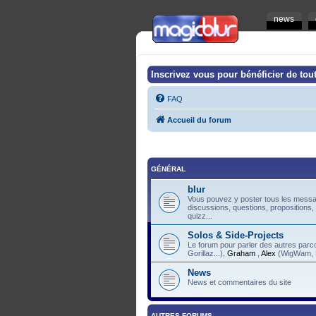
news
Inscrivez vous pour bénéficier de tout
FAQ
Accueil du forum
GÉNÉRAL
blur
Vous pouvez y poster tous les messag
discussions, questions, propositions,
quizz...
Solos & Side-Projects
Le forum pour parler des autres pa
Gorillaz...),
Graham
,
Alex
(WigWam, F
News
News et commentaires du site
AUTRES FORUMS