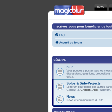
news
Inscrivez vous pour bénéficier de tout
FAQ
Accueil du forum
GÉNÉRAL
blur
Vous pouvez y poster tous les messag
discussions, questions, propositions,
quizz...
Solos & Side-Projects
Le forum pour parler des autres pa
Gorillaz...),
Graham
,
Alex
(WigWam, F
News
News et commentaires du site
AUTRES FORUMS