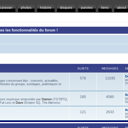
caravan
photos
histoire
disques
paroles
liens
about
es les fonctionnalités du forum !
SUJETS
MESSAGES
D
D
578
11035
p
es concernant blur : concerts, actualités,
2
 histoire du groupe, sondages, polémiques et
R
185
4580
p
rcours musicaux empruntés par
Damon
(TGTBTQ,
0
at Les) et
Dave
(Empire SQ, The Ailerons)
R
121
2633
p
0
SUJETS
MESSAGES
D