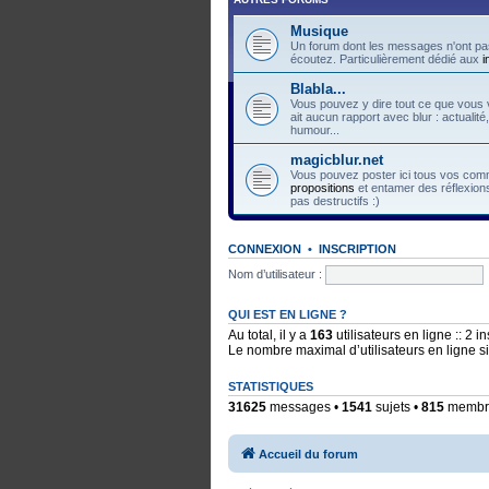
Musique
Un forum dont les messages n'ont pas
écoutez. Particulièrement dédié aux
i
Blabla...
Vous pouvez y dire tout ce que vous v
ait aucun rapport avec blur : actualité
humour...
magicblur.net
Vous pouvez poster ici tous vos comme
propositions
et entamer des réflexions
pas destructifs :)
CONNEXION
•
INSCRIPTION
Nom d’utilisateur :
QUI EST EN LIGNE ?
Au total, il y a
163
utilisateurs en ligne :: 2 i
Le nombre maximal d’utilisateurs en ligne 
STATISTIQUES
31625
messages •
1541
sujets •
815
membres
Accueil du forum