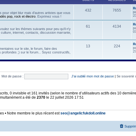
R
432
7655
p
 pour objet blur mais d'autres artistes que vous
2
ndés pop, rock et électro
. Exprimez vous !
Re
61
4134
p
oulez sur les thèmes suivants pour peu qu'il n'y
07
, culture, internet, contacts, discussion marrante,
R
13
224
p
ntaires sur le site, le forum, faire des
2
 profondes ;) sur le forum... Soyez constructifs,
Mot de passe :
J’ai oublié mon mot de passe
|
Se souvenir 
nscrits, 0 invisible et 161 invités (selon le nombre d’utilisateurs actifs des 10 derniè
simultanément a été de
2370
le 22 juillet 2026 17:51
 • Notre membre le plus récent est
seo@angelicfukdoll.online
Supprim