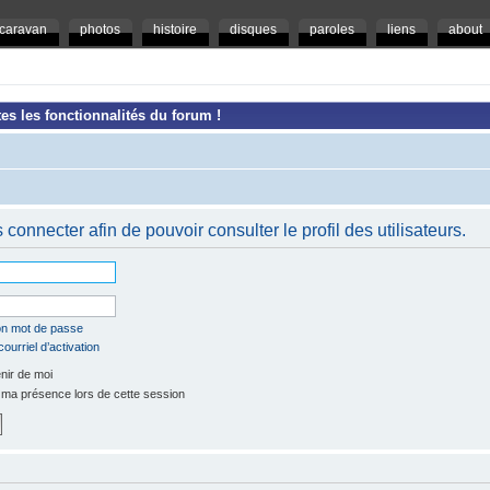
caravan
photos
histoire
disques
paroles
liens
about
es les fonctionnalités du forum !
connecter afin de pouvoir consulter le profil des utilisateurs.
mon mot de passe
ourriel d’activation
ir de moi
a présence lors de cette session