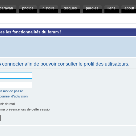
caravan
photos
histoire
disques
paroles
liens
about
es les fonctionnalités du forum !
connecter afin de pouvoir consulter le profil des utilisateurs.
mon mot de passe
ourriel d’activation
ir de moi
a présence lors de cette session