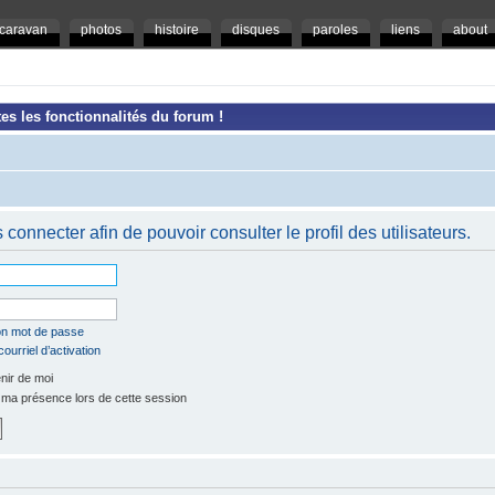
caravan
photos
histoire
disques
paroles
liens
about
es les fonctionnalités du forum !
connecter afin de pouvoir consulter le profil des utilisateurs.
mon mot de passe
ourriel d’activation
ir de moi
a présence lors de cette session