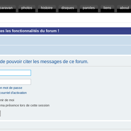
caravan
photos
histoire
disques
paroles
liens
about
es les fonctionnalités du forum !
de pouvoir citer les messages de ce forum.
mon mot de passe
ourriel d’activation
ir de moi
a présence lors de cette session