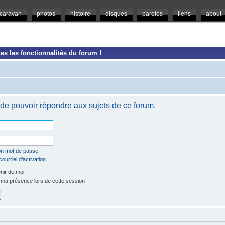
caravan
photos
histoire
disques
paroles
liens
about
es les fonctionnalités du forum !
de pouvoir répondre aux sujets de ce forum.
mon mot de passe
ourriel d’activation
ir de moi
a présence lors de cette session