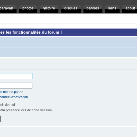
caravan
photos
histoire
disques
paroles
liens
about
es les fonctionnalités du forum !
mon mot de passe
ourriel d’activation
ir de moi
a présence lors de cette session