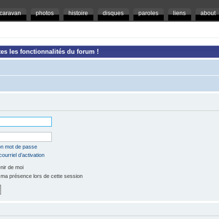
caravan
photos
histoire
disques
paroles
liens
about
es les fonctionnalités du forum !
mon mot de passe
ourriel d’activation
ir de moi
a présence lors de cette session