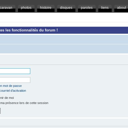
caravan
photos
histoire
disques
paroles
liens
about
es les fonctionnalités du forum !
mon mot de passe
ourriel d’activation
ir de moi
a présence lors de cette session