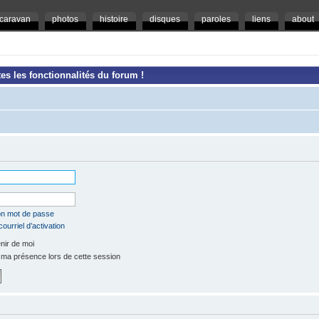
caravan
photos
histoire
disques
paroles
liens
about
es les fonctionnalités du forum !
mon mot de passe
ourriel d’activation
ir de moi
a présence lors de cette session