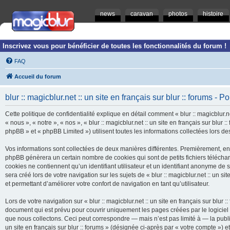
news
caravan
photos
histoire
Inscrivez vous pour bénéficier de toutes les fonctionnalités du forum !
FAQ
Accueil du forum
blur :: magicblur.net :: un site en français sur blur :: forums - Po
Cette politique de confidentialité explique en détail comment « blur :: magicblur.net
« nous », « notre », « nos », « blur :: magicblur.net :: un site en français sur blur
phpBB » et « phpBB Limited ») utilisent toutes les informations collectées lors des
Vos informations sont collectées de deux manières différentes. Premièrement, en navi
phpBB génèrera un certain nombre de cookies qui sont de petits fichiers télécha
cookies ne contiennent qu’un identifiant utilisateur et un identifiant anonyme d
sera créé lors de votre navigation sur les sujets de « blur :: magicblur.net :: un si
et permettant d’améliorer votre confort de navigation en tant qu’utilisateur.
Lors de votre navigation sur « blur :: magicblur.net :: un site en français sur bl
document qui est prévu pour couvrir uniquement les pages créées par le logicie
que nous collectons. Ceci peut correspondre — mais n’est pas limité à — la publica
un site en français sur blur :: forums » (désignée ci-après par « votre compte »)