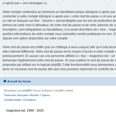
ci-après par « vos messages »).
Votre compte contiendra au minimum un identifiant unique (désigné ci-après par 
connecter à votre compte (désigné ci-après par « votre mot de passe ») et une adr
un site en français sur blur :: forums » sont protégées par les lois de protection
dehors de votre nom d’utilisateur, de votre mot de passe et de votre adresse de cour
inscription, sont obligatoires ou facultatives, à la seule discrétion de « blur :: mag
quelles informations de votre compte vous souhaitez rendre publiques ou non. De
depuis une option disponible sur votre compte.
Votre mot de passe est chiffré (par un chiffrage à sens unique) afin qu’il soit s
sites internet différents. Votre mot de passe est le moyen d’accès à votre compte su
précieusement. En aucun cas une personne affiliée à « blur :: magicblur.net :: un s
demander légitimement votre mot de passe. Si vous oubliez le mot de passe de vo
proposée par défaut sur le logiciel phpBB. Cette fonctionnalité vous demandera de
alors un nouveau mot de passe afin que vous puissiez reprendre le contrôle de 
Accueil du forum
Développé par
phpBB
® Forum Software © phpBB Limited
Traduction française officielle
©
Qiaeru
Confidentialité
|
Conditions
magicblur.net, 1999 - 2025