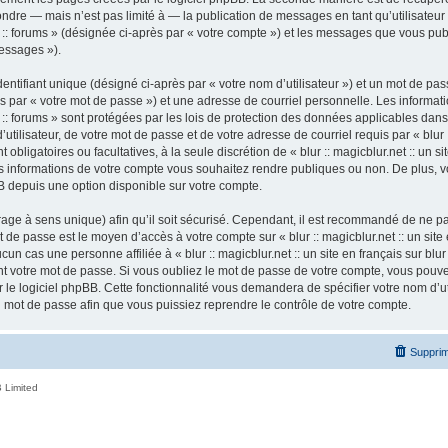
ndre — mais n’est pas limité à — la publication de messages en tant qu’utilisateur a
ur :: forums » (désignée ci-après par « votre compte ») et les messages que vous publ
essages »).
ntifiant unique (désigné ci-après par « votre nom d’utilisateur ») et un mot de p
 par « votre mot de passe ») et une adresse de courriel personnelle. Les informatio
ur :: forums » sont protégées par les lois de protection des données applicables dan
tilisateur, de votre mot de passe et de votre adresse de courriel requis par « blur ::
nt obligatoires ou facultatives, à la seule discrétion de « blur :: magicblur.net :: un s
les informations de votre compte vous souhaitez rendre publiques ou non. De plus,
pBB depuis une option disponible sur votre compte.
ffrage à sens unique) afin qu’il soit sécurisé. Cependant, il est recommandé de ne p
ot de passe est le moyen d’accès à votre compte sur « blur :: magicblur.net :: un site e
 cas une personne affiliée à « blur :: magicblur.net :: un site en français sur blur 
 votre mot de passe. Si vous oubliez le mot de passe de votre compte, vous pouvez 
le logiciel phpBB. Cette fonctionnalité vous demandera de spécifier votre nom d’util
mot de passe afin que vous puissiez reprendre le contrôle de votre compte.
Supprim
 Limited