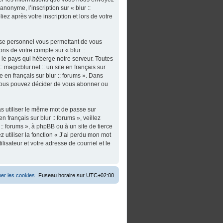
nonyme, l’inscription sur « blur ::
iez après votre inscription et lors de votre
asse personnel vous permettant de vous
ns de votre compte sur « blur ::
s le pays qui héberge notre serveur. Toutes
 magicblur.net :: un site en français sur
ite en français sur blur :: forums ». Dans
 vous pouvez décider de vous abonner ou
as utiliser le même mot de passe sur
n français sur blur :: forums », veillez
:: forums », à phpBB ou à un site de tierce
utiliser la fonction « J’ai perdu mon mot
isateur et votre adresse de courriel et le
er les cookies
Fuseau horaire sur
UTC+02:00