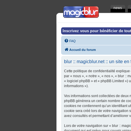
news
Inscrivez vous pour bénéficier de tout
FAQ
Accueil du forum
blur :: magicblur.net :: un site en
Cette politique de confidentialité explique 
par « nous », « notre », « nos », « blur :: 
« logiciel phpBB » et « phpBB Limited ») ut
informations »).
Vos informations sont collectées de deux ma
phpBB génèrera un certain nombre de cooki
cookies ne contiennent qu’un identifiant u
cookie sera créé lors de votre navigation sur
avez consultés et permettant d’améliorer vo
Lors de votre navigation sur « blur :: magi
document qui est prévu pour couvrir uniq