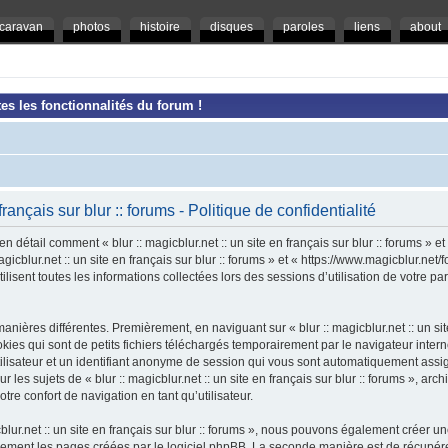
caravan
photos
histoire
disques
paroles
liens
about
es les fonctionnalités du forum !
 français sur blur :: forums - Politique de confidentialité
en détail comment « blur :: magicblur.net :: un site en français sur blur :: forums » e
magicblur.net :: un site en français sur blur :: forums » et « https://www.magicblur.ne
ilisent toutes les informations collectées lors des sessions d’utilisation de votre pa
nières différentes. Premièrement, en naviguant sur « blur :: magicblur.net :: un site e
es qui sont de petits fichiers téléchargés temporairement par le navigateur intern
tilisateur et un identifiant anonyme de session qui vous sont automatiquement assi
 les sujets de « blur :: magicblur.net :: un site en français sur blur :: forums », arch
tre confort de navigation en tant qu’utilisateur.
cblur.net :: un site en français sur blur :: forums », nous pouvons également créer 
uement les pages créées par le logiciel phpBB. La seconde manière est de récupér