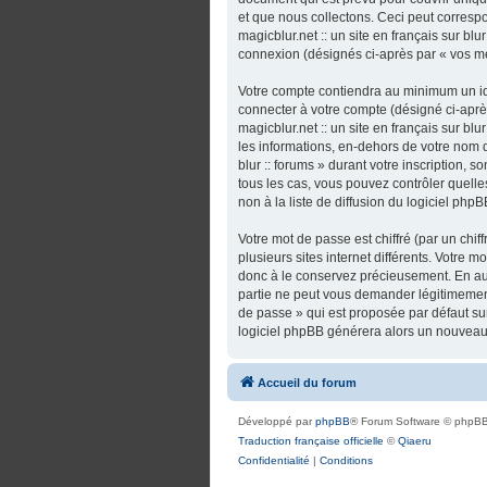
et que nous collectons. Ceci peut correspo
magicblur.net :: un site en français sur bl
connexion (désignés ci-après par « vos m
Votre compte contiendra au minimum un ide
connecter à votre compte (désigné ci-après
magicblur.net :: un site en français sur bl
les informations, en-dehors de votre nom d’u
blur :: forums » durant votre inscription, so
tous les cas, vous pouvez contrôler quel
non à la liste de diffusion du logiciel ph
Votre mot de passe est chiffré (par un chi
plusieurs sites internet différents. Votre m
donc à le conservez précieusement. En aucun
partie ne peut vous demander légitimement
de passe » qui est proposée par défaut sur 
logiciel phpBB générera alors un nouveau 
Accueil du forum
Développé par
phpBB
® Forum Software © phpBB
Traduction française officielle
©
Qiaeru
Confidentialité
|
Conditions