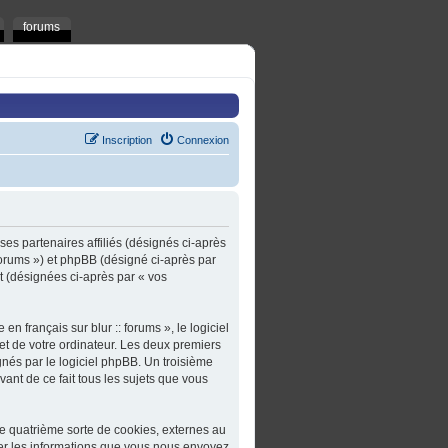
forums
Inscription
Connexion
t ses partenaires affiliés (désignés ci-après
t/forums ») et phpBB (désigné ci-après par
rt (désignées ci-après par « vos
n français sur blur :: forums », le logiciel
et de votre ordinateur. Les deux premiers
gnés par le logiciel phpBB. Un troisième
ivant de ce fait tous les sujets que vous
une quatrième sorte de cookies, externes au
er les informations que vous nous envoyez