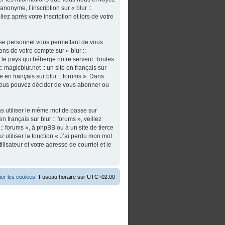
nonyme, l’inscription sur « blur ::
iez après votre inscription et lors de votre
asse personnel vous permettant de vous
ns de votre compte sur « blur ::
s le pays qui héberge notre serveur. Toutes
 magicblur.net :: un site en français sur
ite en français sur blur :: forums ». Dans
 vous pouvez décider de vous abonner ou
as utiliser le même mot de passe sur
n français sur blur :: forums », veillez
:: forums », à phpBB ou à un site de tierce
utiliser la fonction « J’ai perdu mon mot
isateur et votre adresse de courriel et le
er les cookies
Fuseau horaire sur
UTC+02:00