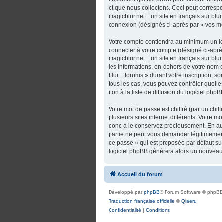
et que nous collectons. Ceci peut correspo
magicblur.net :: un site en français sur bl
connexion (désignés ci-après par « vos m
Votre compte contiendra au minimum un ide
connecter à votre compte (désigné ci-après
magicblur.net :: un site en français sur bl
les informations, en-dehors de votre nom d’u
blur :: forums » durant votre inscription, so
tous les cas, vous pouvez contrôler quel
non à la liste de diffusion du logiciel ph
Votre mot de passe est chiffré (par un chi
plusieurs sites internet différents. Votre m
donc à le conservez précieusement. En aucun
partie ne peut vous demander légitimement
de passe » qui est proposée par défaut sur 
logiciel phpBB générera alors un nouveau 
Accueil du forum
Développé par
phpBB
® Forum Software © phpBB
Traduction française officielle
©
Qiaeru
Confidentialité
|
Conditions