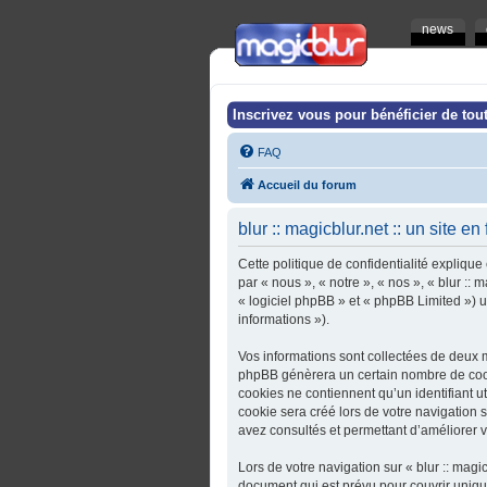
news
Inscrivez vous pour bénéficier de tout
FAQ
Accueil du forum
blur :: magicblur.net :: un site en
Cette politique de confidentialité explique 
par « nous », « notre », « nos », « blur :: 
« logiciel phpBB » et « phpBB Limited ») ut
informations »).
Vos informations sont collectées de deux ma
phpBB génèrera un certain nombre de cooki
cookies ne contiennent qu’un identifiant u
cookie sera créé lors de votre navigation sur
avez consultés et permettant d’améliorer vo
Lors de votre navigation sur « blur :: magi
document qui est prévu pour couvrir uniq