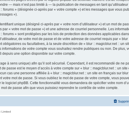
ndre — mais n’est pas limité à — la publication de messages en tant qu’utilisateur a
ur :: forums » (désignée ci-après par « votre compte ») et les messages que vous publ
essages »).
ntifiant unique (désigné ci-après par « votre nom d’utilisateur ») et un mot de p
 par « votre mot de passe ») et une adresse de courriel personnelle. Les informatio
ur :: forums » sont protégées par les lois de protection des données applicables dan
tilisateur, de votre mot de passe et de votre adresse de courriel requis par « blur ::
nt obligatoires ou facultatives, à la seule discrétion de « blur :: magicblur.net :: un s
les informations de votre compte vous souhaitez rendre publiques ou non. De plus,
pBB depuis une option disponible sur votre compte.
ffrage à sens unique) afin qu’il soit sécurisé. Cependant, il est recommandé de ne p
ot de passe est le moyen d’accès à votre compte sur « blur :: magicblur.net :: un site e
 cas une personne affiliée à « blur :: magicblur.net :: un site en français sur blur 
 votre mot de passe. Si vous oubliez le mot de passe de votre compte, vous pouvez 
le logiciel phpBB. Cette fonctionnalité vous demandera de spécifier votre nom d’util
mot de passe afin que vous puissiez reprendre le contrôle de votre compte.
Supprim
 Limited