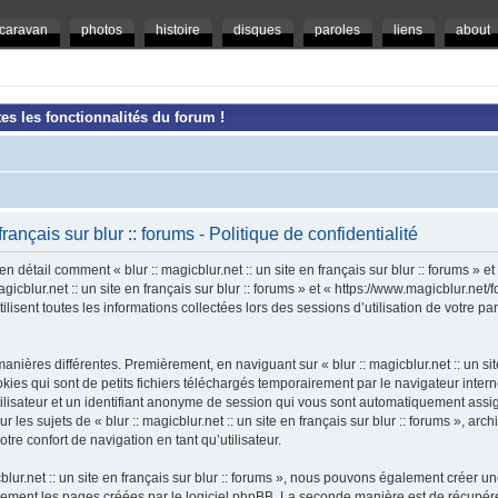
caravan
photos
histoire
disques
paroles
liens
about
es les fonctionnalités du forum !
 français sur blur :: forums - Politique de confidentialité
en détail comment « blur :: magicblur.net :: un site en français sur blur :: forums » e
magicblur.net :: un site en français sur blur :: forums » et « https://www.magicblur.ne
ilisent toutes les informations collectées lors des sessions d’utilisation de votre pa
nières différentes. Premièrement, en naviguant sur « blur :: magicblur.net :: un site e
es qui sont de petits fichiers téléchargés temporairement par le navigateur intern
tilisateur et un identifiant anonyme de session qui vous sont automatiquement assi
 les sujets de « blur :: magicblur.net :: un site en français sur blur :: forums », arch
tre confort de navigation en tant qu’utilisateur.
cblur.net :: un site en français sur blur :: forums », nous pouvons également créer 
uement les pages créées par le logiciel phpBB. La seconde manière est de récupér