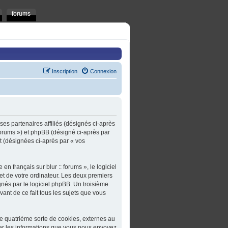
forums
Inscription
Connexion
t ses partenaires affiliés (désignés ci-après
t/forums ») et phpBB (désigné ci-après par
rt (désignées ci-après par « vos
n français sur blur :: forums », le logiciel
et de votre ordinateur. Les deux premiers
gnés par le logiciel phpBB. Un troisième
ivant de ce fait tous les sujets que vous
une quatrième sorte de cookies, externes au
er les informations que vous nous envoyez