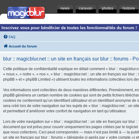
news
caravan
photos
histoire
Inscrivez vous pour bénéficier de toutes les fonctionnalités du forum !
FAQ
Accueil du forum
blur :: magicblur.net :: un site en français sur blur :: forums - Po
Cette politique de confidentialité explique en détail comment « blur :: magicblur.net
« nous », « notre », « nos », « blur :: magicblur.net :: un site en français sur blur
phpBB » et « phpBB Limited ») utilisent toutes les informations collectées lors des
Vos informations sont collectées de deux manières différentes. Premièrement, en navi
phpBB génèrera un certain nombre de cookies qui sont de petits fichiers télécha
cookies ne contiennent qu’un identifiant utilisateur et un identifiant anonyme d
sera créé lors de votre navigation sur les sujets de « blur :: magicblur.net :: un si
et permettant d’améliorer votre confort de navigation en tant qu’utilisateur.
Lors de votre navigation sur « blur :: magicblur.net :: un site en français sur bl
document qui est prévu pour couvrir uniquement les pages créées par le logicie
que nous collectons. Ceci peut correspondre — mais n’est pas limité à — la publica
un site en français sur blur :: forums » (désignée ci-après par « votre compte »)