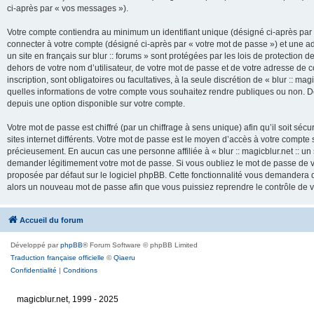
ci-après par « vos messages »).
Votre compte contiendra au minimum un identifiant unique (désigné ci-après par 
connecter à votre compte (désigné ci-après par « votre mot de passe ») et une adr
un site en français sur blur :: forums » sont protégées par les lois de protection
dehors de votre nom d’utilisateur, de votre mot de passe et de votre adresse de cour
inscription, sont obligatoires ou facultatives, à la seule discrétion de « blur :: mag
quelles informations de votre compte vous souhaitez rendre publiques ou non. De
depuis une option disponible sur votre compte.
Votre mot de passe est chiffré (par un chiffrage à sens unique) afin qu’il soit s
sites internet différents. Votre mot de passe est le moyen d’accès à votre compte su
précieusement. En aucun cas une personne affiliée à « blur :: magicblur.net :: un s
demander légitimement votre mot de passe. Si vous oubliez le mot de passe de vo
proposée par défaut sur le logiciel phpBB. Cette fonctionnalité vous demandera de
alors un nouveau mot de passe afin que vous puissiez reprendre le contrôle de 
Accueil du forum
Développé par
phpBB
® Forum Software © phpBB Limited
Traduction française officielle
©
Qiaeru
Confidentialité
|
Conditions
magicblur.net, 1999 - 2025