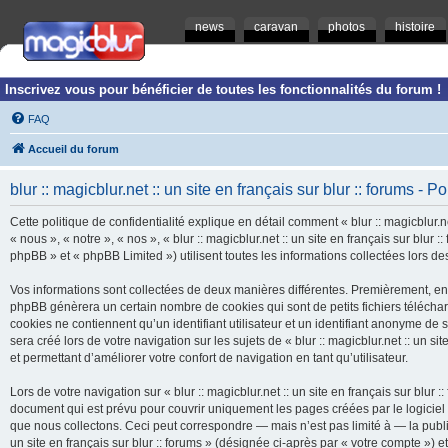
news
caravan
photos
histoire
Inscrivez vous pour bénéficier de toutes les fonctionnalités du forum !
FAQ
Accueil du forum
blur :: magicblur.net :: un site en français sur blur :: forums - Po
Cette politique de confidentialité explique en détail comment « blur :: magicblur.net
« nous », « notre », « nos », « blur :: magicblur.net :: un site en français sur blur
phpBB » et « phpBB Limited ») utilisent toutes les informations collectées lors des
Vos informations sont collectées de deux manières différentes. Premièrement, en navi
phpBB génèrera un certain nombre de cookies qui sont de petits fichiers télécha
cookies ne contiennent qu’un identifiant utilisateur et un identifiant anonyme d
sera créé lors de votre navigation sur les sujets de « blur :: magicblur.net :: un si
et permettant d’améliorer votre confort de navigation en tant qu’utilisateur.
Lors de votre navigation sur « blur :: magicblur.net :: un site en français sur bl
document qui est prévu pour couvrir uniquement les pages créées par le logicie
que nous collectons. Ceci peut correspondre — mais n’est pas limité à — la publica
un site en français sur blur :: forums » (désignée ci-après par « votre compte »)