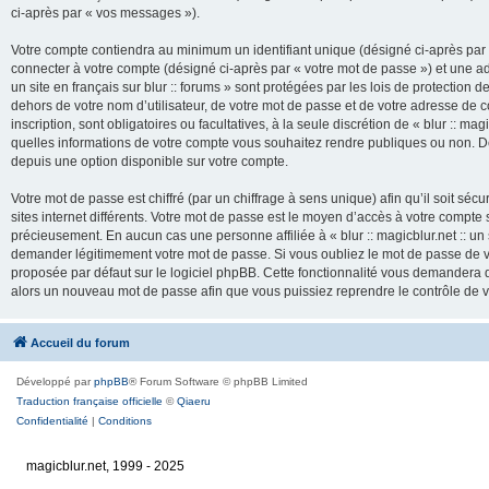
ci-après par « vos messages »).
Votre compte contiendra au minimum un identifiant unique (désigné ci-après par 
connecter à votre compte (désigné ci-après par « votre mot de passe ») et une adr
un site en français sur blur :: forums » sont protégées par les lois de protection
dehors de votre nom d’utilisateur, de votre mot de passe et de votre adresse de cour
inscription, sont obligatoires ou facultatives, à la seule discrétion de « blur :: mag
quelles informations de votre compte vous souhaitez rendre publiques ou non. De
depuis une option disponible sur votre compte.
Votre mot de passe est chiffré (par un chiffrage à sens unique) afin qu’il soit s
sites internet différents. Votre mot de passe est le moyen d’accès à votre compte su
précieusement. En aucun cas une personne affiliée à « blur :: magicblur.net :: un s
demander légitimement votre mot de passe. Si vous oubliez le mot de passe de vo
proposée par défaut sur le logiciel phpBB. Cette fonctionnalité vous demandera de
alors un nouveau mot de passe afin que vous puissiez reprendre le contrôle de 
Accueil du forum
Développé par
phpBB
® Forum Software © phpBB Limited
Traduction française officielle
©
Qiaeru
Confidentialité
|
Conditions
magicblur.net, 1999 - 2025