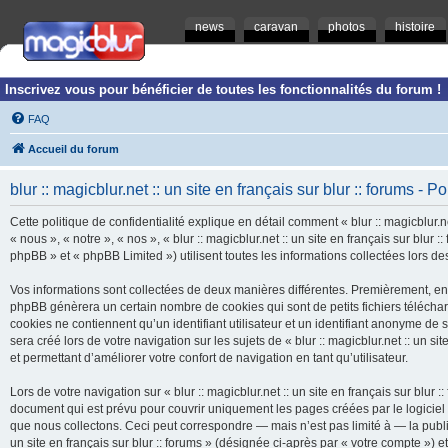
news
caravan
photos
histoire
Inscrivez vous pour bénéficier de toutes les fonctionnalités du forum !
FAQ
Accueil du forum
blur :: magicblur.net :: un site en français sur blur :: forums - Po
Cette politique de confidentialité explique en détail comment « blur :: magicblur.net
« nous », « notre », « nos », « blur :: magicblur.net :: un site en français sur blur
phpBB » et « phpBB Limited ») utilisent toutes les informations collectées lors des
Vos informations sont collectées de deux manières différentes. Premièrement, en navi
phpBB génèrera un certain nombre de cookies qui sont de petits fichiers télécha
cookies ne contiennent qu’un identifiant utilisateur et un identifiant anonyme d
sera créé lors de votre navigation sur les sujets de « blur :: magicblur.net :: un si
et permettant d’améliorer votre confort de navigation en tant qu’utilisateur.
Lors de votre navigation sur « blur :: magicblur.net :: un site en français sur bl
document qui est prévu pour couvrir uniquement les pages créées par le logicie
que nous collectons. Ceci peut correspondre — mais n’est pas limité à — la publica
un site en français sur blur :: forums » (désignée ci-après par « votre compte »)