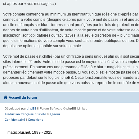
ci-après par « vos messages »).
Votre compte contiendra au minimum un identifiant unique (désigné ci-après par 
connecter à votre compte (désigné ci-après par « votre mot de passe ») et une adr
un site en français sur blur :: forums » sont protégées par les lois de protection
dehors de votre nom d’utilisateur, de votre mot de passe et de votre adresse de cour
inscription, sont obligatoires ou facultatives, à la seule discrétion de « blur :: mag
quelles informations de votre compte vous souhaitez rendre publiques ou non. De
depuis une option disponible sur votre compte.
Votre mot de passe est chiffré (par un chiffrage à sens unique) afin qu’il soit s
sites internet différents. Votre mot de passe est le moyen d’accès à votre compte su
précieusement. En aucun cas une personne affiliée à « blur :: magicblur.net :: un s
demander légitimement votre mot de passe. Si vous oubliez le mot de passe de vo
proposée par défaut sur le logiciel phpBB. Cette fonctionnalité vous demandera de
alors un nouveau mot de passe afin que vous puissiez reprendre le contrôle de 
Accueil du forum
Développé par
phpBB
® Forum Software © phpBB Limited
Traduction française officielle
©
Qiaeru
Confidentialité
|
Conditions
magicblur.net, 1999 - 2025