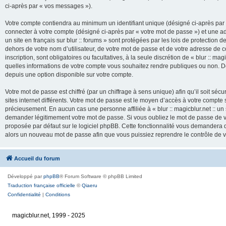
ci-après par « vos messages »).
Votre compte contiendra au minimum un identifiant unique (désigné ci-après par 
connecter à votre compte (désigné ci-après par « votre mot de passe ») et une adr
un site en français sur blur :: forums » sont protégées par les lois de protection
dehors de votre nom d’utilisateur, de votre mot de passe et de votre adresse de cour
inscription, sont obligatoires ou facultatives, à la seule discrétion de « blur :: mag
quelles informations de votre compte vous souhaitez rendre publiques ou non. De
depuis une option disponible sur votre compte.
Votre mot de passe est chiffré (par un chiffrage à sens unique) afin qu’il soit s
sites internet différents. Votre mot de passe est le moyen d’accès à votre compte su
précieusement. En aucun cas une personne affiliée à « blur :: magicblur.net :: un s
demander légitimement votre mot de passe. Si vous oubliez le mot de passe de vo
proposée par défaut sur le logiciel phpBB. Cette fonctionnalité vous demandera de
alors un nouveau mot de passe afin que vous puissiez reprendre le contrôle de 
Accueil du forum
Développé par
phpBB
® Forum Software © phpBB Limited
Traduction française officielle
©
Qiaeru
Confidentialité
|
Conditions
magicblur.net, 1999 - 2025