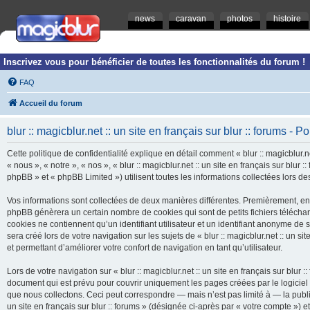
news
caravan
photos
histoire
Inscrivez vous pour bénéficier de toutes les fonctionnalités du forum !
FAQ
Accueil du forum
blur :: magicblur.net :: un site en français sur blur :: forums - Po
Cette politique de confidentialité explique en détail comment « blur :: magicblur.net
« nous », « notre », « nos », « blur :: magicblur.net :: un site en français sur blur
phpBB » et « phpBB Limited ») utilisent toutes les informations collectées lors des
Vos informations sont collectées de deux manières différentes. Premièrement, en navi
phpBB génèrera un certain nombre de cookies qui sont de petits fichiers télécha
cookies ne contiennent qu’un identifiant utilisateur et un identifiant anonyme d
sera créé lors de votre navigation sur les sujets de « blur :: magicblur.net :: un si
et permettant d’améliorer votre confort de navigation en tant qu’utilisateur.
Lors de votre navigation sur « blur :: magicblur.net :: un site en français sur bl
document qui est prévu pour couvrir uniquement les pages créées par le logicie
que nous collectons. Ceci peut correspondre — mais n’est pas limité à — la publica
un site en français sur blur :: forums » (désignée ci-après par « votre compte »)