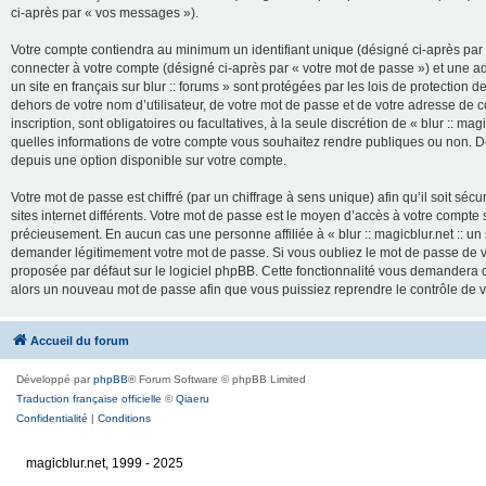
ci-après par « vos messages »).
Votre compte contiendra au minimum un identifiant unique (désigné ci-après par 
connecter à votre compte (désigné ci-après par « votre mot de passe ») et une adr
un site en français sur blur :: forums » sont protégées par les lois de protection
dehors de votre nom d’utilisateur, de votre mot de passe et de votre adresse de cour
inscription, sont obligatoires ou facultatives, à la seule discrétion de « blur :: mag
quelles informations de votre compte vous souhaitez rendre publiques ou non. De
depuis une option disponible sur votre compte.
Votre mot de passe est chiffré (par un chiffrage à sens unique) afin qu’il soit s
sites internet différents. Votre mot de passe est le moyen d’accès à votre compte su
précieusement. En aucun cas une personne affiliée à « blur :: magicblur.net :: un s
demander légitimement votre mot de passe. Si vous oubliez le mot de passe de vo
proposée par défaut sur le logiciel phpBB. Cette fonctionnalité vous demandera de
alors un nouveau mot de passe afin que vous puissiez reprendre le contrôle de 
Accueil du forum
Développé par
phpBB
® Forum Software © phpBB Limited
Traduction française officielle
©
Qiaeru
Confidentialité
|
Conditions
magicblur.net, 1999 - 2025