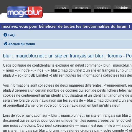
news
caravan
photos
histoire
Inscrivez vous pour bénéficier de toutes les fonctionnalités du forum !
FAQ
Accueil du forum
blur :: magicblur.net :: un site en français sur blur :: forums - Po
Cette politique de confidentialité explique en détail comment « blur :: magicblur.net
« nous », « notre », « nos », « blur :: magicblur.net :: un site en français sur blur
phpBB » et « phpBB Limited ») utilisent toutes les informations collectées lors des
Vos informations sont collectées de deux manières différentes. Premièrement, en navi
phpBB génèrera un certain nombre de cookies qui sont de petits fichiers télécha
cookies ne contiennent qu’un identifiant utilisateur et un identifiant anonyme d
sera créé lors de votre navigation sur les sujets de « blur :: magicblur.net :: un si
et permettant d’améliorer votre confort de navigation en tant qu’utilisateur.
Lors de votre navigation sur « blur :: magicblur.net :: un site en français sur bl
document qui est prévu pour couvrir uniquement les pages créées par le logicie
que nous collectons. Ceci peut correspondre — mais n’est pas limité à — la publica
un site en français sur blur :: forums » (désignée ci-après par « votre compte »)