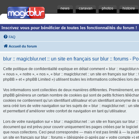
news
caravan
photos
histoire
Inscrivez vous pour bénéficier de toutes les fonctionnalités du forum !
FAQ
Accueil du forum
blur :: magicblur.net :: un site en français sur blur :: forums - Po
Cette politique de confidentialité explique en détail comment « blur :: magicblur.net
« nous », « notre », « nos », « blur :: magicblur.net :: un site en français sur blur
phpBB » et « phpBB Limited ») utilisent toutes les informations collectées lors des
Vos informations sont collectées de deux manières différentes. Premièrement, en navi
phpBB génèrera un certain nombre de cookies qui sont de petits fichiers télécha
cookies ne contiennent qu’un identifiant utilisateur et un identifiant anonyme d
sera créé lors de votre navigation sur les sujets de « blur :: magicblur.net :: un si
et permettant d’améliorer votre confort de navigation en tant qu’utilisateur.
Lors de votre navigation sur « blur :: magicblur.net :: un site en français sur bl
document qui est prévu pour couvrir uniquement les pages créées par le logicie
que nous collectons. Ceci peut correspondre — mais n’est pas limité à — la publica
un site en français sur blur :: forums » (désignée ci-après par « votre compte »)