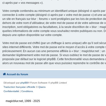
ci-après par « vos messages »).
Votre compte contiendra au minimum un identifiant unique (désigné ci-après par 
connecter à votre compte (désigné ci-après par « votre mot de passe ») et une adr
un site en français sur blur :: forums » sont protégées par les lois de protection
dehors de votre nom d’utilisateur, de votre mot de passe et de votre adresse de cour
inscription, sont obligatoires ou facultatives, à la seule discrétion de « blur :: mag
quelles informations de votre compte vous souhaitez rendre publiques ou non. De
depuis une option disponible sur votre compte.
Votre mot de passe est chiffré (par un chiffrage à sens unique) afin qu’il soit s
sites internet différents. Votre mot de passe est le moyen d’accès à votre compte su
précieusement. En aucun cas une personne affiliée à « blur :: magicblur.net :: un s
demander légitimement votre mot de passe. Si vous oubliez le mot de passe de vo
proposée par défaut sur le logiciel phpBB. Cette fonctionnalité vous demandera de
alors un nouveau mot de passe afin que vous puissiez reprendre le contrôle de 
Accueil du forum
Développé par
phpBB
® Forum Software © phpBB Limited
Traduction française officielle
©
Qiaeru
Confidentialité
|
Conditions
magicblur.net, 1999 - 2025