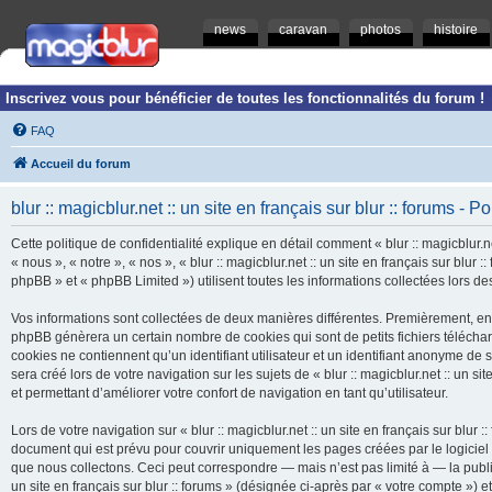
news
caravan
photos
histoire
Inscrivez vous pour bénéficier de toutes les fonctionnalités du forum !
FAQ
Accueil du forum
blur :: magicblur.net :: un site en français sur blur :: forums - Po
Cette politique de confidentialité explique en détail comment « blur :: magicblur.net
« nous », « notre », « nos », « blur :: magicblur.net :: un site en français sur blur
phpBB » et « phpBB Limited ») utilisent toutes les informations collectées lors des
Vos informations sont collectées de deux manières différentes. Premièrement, en navi
phpBB génèrera un certain nombre de cookies qui sont de petits fichiers télécha
cookies ne contiennent qu’un identifiant utilisateur et un identifiant anonyme d
sera créé lors de votre navigation sur les sujets de « blur :: magicblur.net :: un si
et permettant d’améliorer votre confort de navigation en tant qu’utilisateur.
Lors de votre navigation sur « blur :: magicblur.net :: un site en français sur bl
document qui est prévu pour couvrir uniquement les pages créées par le logicie
que nous collectons. Ceci peut correspondre — mais n’est pas limité à — la publica
un site en français sur blur :: forums » (désignée ci-après par « votre compte »)