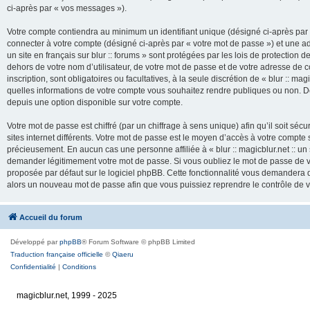
ci-après par « vos messages »).
Votre compte contiendra au minimum un identifiant unique (désigné ci-après par 
connecter à votre compte (désigné ci-après par « votre mot de passe ») et une adr
un site en français sur blur :: forums » sont protégées par les lois de protection
dehors de votre nom d’utilisateur, de votre mot de passe et de votre adresse de cour
inscription, sont obligatoires ou facultatives, à la seule discrétion de « blur :: mag
quelles informations de votre compte vous souhaitez rendre publiques ou non. De
depuis une option disponible sur votre compte.
Votre mot de passe est chiffré (par un chiffrage à sens unique) afin qu’il soit s
sites internet différents. Votre mot de passe est le moyen d’accès à votre compte su
précieusement. En aucun cas une personne affiliée à « blur :: magicblur.net :: un s
demander légitimement votre mot de passe. Si vous oubliez le mot de passe de vo
proposée par défaut sur le logiciel phpBB. Cette fonctionnalité vous demandera de
alors un nouveau mot de passe afin que vous puissiez reprendre le contrôle de 
Accueil du forum
Développé par
phpBB
® Forum Software © phpBB Limited
Traduction française officielle
©
Qiaeru
Confidentialité
|
Conditions
magicblur.net, 1999 - 2025