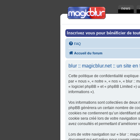
news
Inscrivez vous pour bénéficier de tout
FAQ
Accueil du forum
blur :: magicblur.net :: un site en
Cette politique de confidentialité explique 
par « nous », « notre », « nos », « blur :: 
« logiciel phpBB » et « phpBB Limited ») ut
informations »).
Vos informations sont collectées de deux ma
phpBB génèrera un certain nombre de cooki
cookies ne contiennent qu’un identifiant u
cookie sera créé lors de votre navigation sur
avez consultés et permettant d’améliorer vo
Lors de votre navigation sur « blur :: magi
document qui est prévu pour couvrir uniq