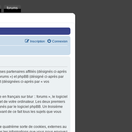
forums
Inscription
Connexion
t ses partenaires affiliés (désignés ci-après
t/forums ») et phpBB (désigné ci-après par
rt (désignées ci-après par « vos
n français sur blur :: forums », le logiciel
et de votre ordinateur. Les deux premiers
gnés par le logiciel phpBB. Un troisième
ivant de ce fait tous les sujets que vous
une quatrième sorte de cookies, externes au
er les informations que vous nous envoyez