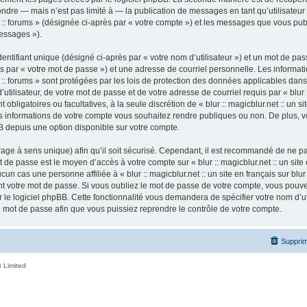
ndre — mais n’est pas limité à — la publication de messages en tant qu’utilisateur a
ur :: forums » (désignée ci-après par « votre compte ») et les messages que vous publ
essages »).
ntifiant unique (désigné ci-après par « votre nom d’utilisateur ») et un mot de p
 par « votre mot de passe ») et une adresse de courriel personnelle. Les informatio
ur :: forums » sont protégées par les lois de protection des données applicables dan
tilisateur, de votre mot de passe et de votre adresse de courriel requis par « blur ::
nt obligatoires ou facultatives, à la seule discrétion de « blur :: magicblur.net :: un s
les informations de votre compte vous souhaitez rendre publiques ou non. De plus,
pBB depuis une option disponible sur votre compte.
ffrage à sens unique) afin qu’il soit sécurisé. Cependant, il est recommandé de ne p
ot de passe est le moyen d’accès à votre compte sur « blur :: magicblur.net :: un site e
 cas une personne affiliée à « blur :: magicblur.net :: un site en français sur blur 
 votre mot de passe. Si vous oubliez le mot de passe de votre compte, vous pouvez 
le logiciel phpBB. Cette fonctionnalité vous demandera de spécifier votre nom d’util
mot de passe afin que vous puissiez reprendre le contrôle de votre compte.
Supprim
 Limited