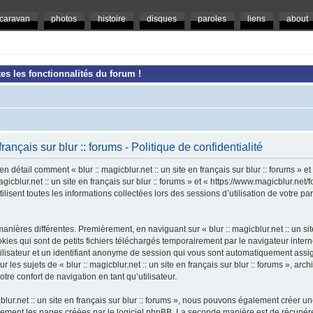
caravan
photos
histoire
disques
paroles
liens
about
es les fonctionnalités du forum !
 français sur blur :: forums - Politique de confidentialité
en détail comment « blur :: magicblur.net :: un site en français sur blur :: forums » e
magicblur.net :: un site en français sur blur :: forums » et « https://www.magicblur.ne
ilisent toutes les informations collectées lors des sessions d’utilisation de votre pa
nières différentes. Premièrement, en naviguant sur « blur :: magicblur.net :: un site e
es qui sont de petits fichiers téléchargés temporairement par le navigateur intern
tilisateur et un identifiant anonyme de session qui vous sont automatiquement assi
 les sujets de « blur :: magicblur.net :: un site en français sur blur :: forums », arch
tre confort de navigation en tant qu’utilisateur.
cblur.net :: un site en français sur blur :: forums », nous pouvons également créer 
uement les pages créées par le logiciel phpBB. La seconde manière est de récupér