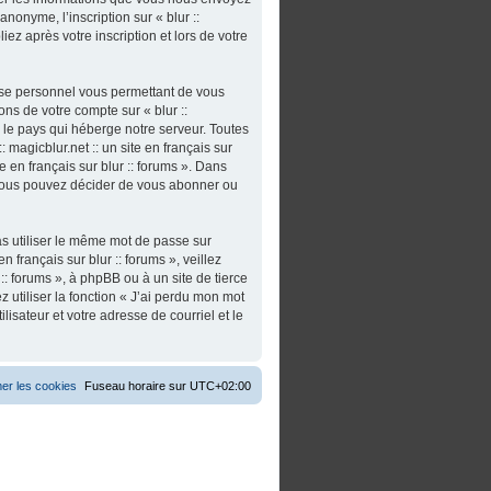
nonyme, l’inscription sur « blur ::
iez après votre inscription et lors de votre
asse personnel vous permettant de vous
ns de votre compte sur « blur ::
s le pays qui héberge notre serveur. Toutes
 magicblur.net :: un site en français sur
ite en français sur blur :: forums ». Dans
 vous pouvez décider de vous abonner ou
as utiliser le même mot de passe sur
n français sur blur :: forums », veillez
:: forums », à phpBB ou à un site de tierce
utiliser la fonction « J’ai perdu mon mot
isateur et votre adresse de courriel et le
er les cookies
Fuseau horaire sur
UTC+02:00