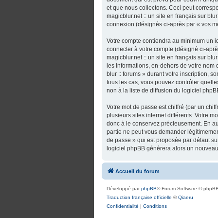
et que nous collectons. Ceci peut correspo
magicblur.net :: un site en français sur bl
connexion (désignés ci-après par « vos m
Votre compte contiendra au minimum un ide
connecter à votre compte (désigné ci-après
magicblur.net :: un site en français sur bl
les informations, en-dehors de votre nom d’u
blur :: forums » durant votre inscription, so
tous les cas, vous pouvez contrôler quel
non à la liste de diffusion du logiciel ph
Votre mot de passe est chiffré (par un chi
plusieurs sites internet différents. Votre m
donc à le conservez précieusement. En aucun
partie ne peut vous demander légitimement
de passe » qui est proposée par défaut sur 
logiciel phpBB générera alors un nouveau 
Accueil du forum
Développé par
phpBB
® Forum Software © phpBB
Traduction française officielle
©
Qiaeru
Confidentialité
|
Conditions