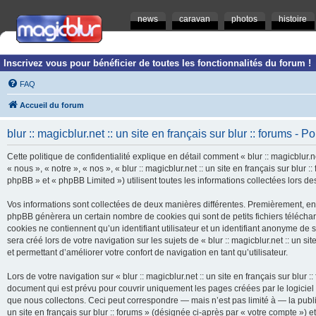
news
caravan
photos
histoire
Inscrivez vous pour bénéficier de toutes les fonctionnalités du forum !
FAQ
Accueil du forum
blur :: magicblur.net :: un site en français sur blur :: forums - Po
Cette politique de confidentialité explique en détail comment « blur :: magicblur.net
« nous », « notre », « nos », « blur :: magicblur.net :: un site en français sur blur
phpBB » et « phpBB Limited ») utilisent toutes les informations collectées lors des
Vos informations sont collectées de deux manières différentes. Premièrement, en navi
phpBB génèrera un certain nombre de cookies qui sont de petits fichiers télécha
cookies ne contiennent qu’un identifiant utilisateur et un identifiant anonyme d
sera créé lors de votre navigation sur les sujets de « blur :: magicblur.net :: un si
et permettant d’améliorer votre confort de navigation en tant qu’utilisateur.
Lors de votre navigation sur « blur :: magicblur.net :: un site en français sur bl
document qui est prévu pour couvrir uniquement les pages créées par le logicie
que nous collectons. Ceci peut correspondre — mais n’est pas limité à — la publica
un site en français sur blur :: forums » (désignée ci-après par « votre compte »)