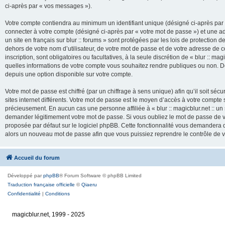
ci-après par « vos messages »).
Votre compte contiendra au minimum un identifiant unique (désigné ci-après par 
connecter à votre compte (désigné ci-après par « votre mot de passe ») et une adr
un site en français sur blur :: forums » sont protégées par les lois de protection
dehors de votre nom d’utilisateur, de votre mot de passe et de votre adresse de cour
inscription, sont obligatoires ou facultatives, à la seule discrétion de « blur :: mag
quelles informations de votre compte vous souhaitez rendre publiques ou non. De
depuis une option disponible sur votre compte.
Votre mot de passe est chiffré (par un chiffrage à sens unique) afin qu’il soit s
sites internet différents. Votre mot de passe est le moyen d’accès à votre compte su
précieusement. En aucun cas une personne affiliée à « blur :: magicblur.net :: un s
demander légitimement votre mot de passe. Si vous oubliez le mot de passe de vo
proposée par défaut sur le logiciel phpBB. Cette fonctionnalité vous demandera de
alors un nouveau mot de passe afin que vous puissiez reprendre le contrôle de 
Accueil du forum
Développé par
phpBB
® Forum Software © phpBB Limited
Traduction française officielle
©
Qiaeru
Confidentialité
|
Conditions
magicblur.net, 1999 - 2025