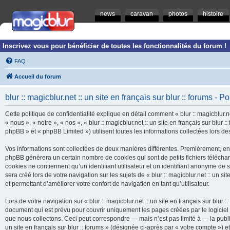
news
caravan
photos
histoire
Inscrivez vous pour bénéficier de toutes les fonctionnalités du forum !
FAQ
Accueil du forum
blur :: magicblur.net :: un site en français sur blur :: forums - Po
Cette politique de confidentialité explique en détail comment « blur :: magicblur.net
« nous », « notre », « nos », « blur :: magicblur.net :: un site en français sur blur
phpBB » et « phpBB Limited ») utilisent toutes les informations collectées lors des
Vos informations sont collectées de deux manières différentes. Premièrement, en navi
phpBB génèrera un certain nombre de cookies qui sont de petits fichiers télécha
cookies ne contiennent qu’un identifiant utilisateur et un identifiant anonyme d
sera créé lors de votre navigation sur les sujets de « blur :: magicblur.net :: un si
et permettant d’améliorer votre confort de navigation en tant qu’utilisateur.
Lors de votre navigation sur « blur :: magicblur.net :: un site en français sur bl
document qui est prévu pour couvrir uniquement les pages créées par le logicie
que nous collectons. Ceci peut correspondre — mais n’est pas limité à — la publica
un site en français sur blur :: forums » (désignée ci-après par « votre compte »)