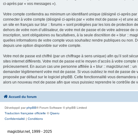
ci-après par « vos messages »).
Votre compte contiendra au minimum un identifiant unique (désigné ci-après par 
connecter à votre compte (désigné ci-après par « votre mot de passe ») et une adr
un site en français sur blur :: forums » sont protégées par les lois de protection
dehors de votre nom d’utilisateur, de votre mot de passe et de votre adresse de cour
inscription, sont obligatoires ou facultatives, à la seule discrétion de « blur :: mag
quelles informations de votre compte vous souhaitez rendre publiques ou non. De
depuis une option disponible sur votre compte.
Votre mot de passe est chiffré (par un chiffrage à sens unique) afin qu’il soit s
sites internet différents. Votre mot de passe est le moyen d’accès à votre compte su
précieusement. En aucun cas une personne affiliée à « blur :: magicblur.net :: un s
demander légitimement votre mot de passe. Si vous oubliez le mot de passe de vo
proposée par défaut sur le logiciel phpBB. Cette fonctionnalité vous demandera de
alors un nouveau mot de passe afin que vous puissiez reprendre le contrôle de 
Accueil du forum
Développé par
phpBB
® Forum Software © phpBB Limited
Traduction française officielle
©
Qiaeru
Confidentialité
|
Conditions
magicblur.net, 1999 - 2025