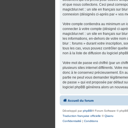
et que nous collectons. Ceci peut correspo
magicblur.net :: un site en français sur bl
connexion (désignés ci-après par « vos m
Votre compte contiendra au minimum un ide
connecter à votre compte (désigné ci-après
magicblur.net :: un site en français sur bl
les informations, en-dehors de votre nom d’u
blur :: forums » durant votre inscription, so
tous les cas, vous pouvez contrôler quel
non à la liste de diffusion du logiciel ph
Votre mot de passe est chiffré (par un chi
plusieurs sites internet différents. Votre m
donc à le conservez précieusement. En aucun
partie ne peut vous demander légitimement
de passe » qui est proposée par défaut sur 
logiciel phpBB générera alors un nouveau 
Accueil du forum
Développé par
phpBB
® Forum Software © phpBB
Traduction française officielle
©
Qiaeru
Confidentialité
|
Conditions