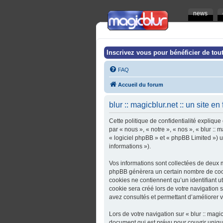
news
Inscrivez vous pour bénéficier de tout
FAQ
Accueil du forum
blur :: magicblur.net :: un site en
Cette politique de confidentialité explique 
par « nous », « notre », « nos », « blur :: 
« logiciel phpBB » et « phpBB Limited ») ut
informations »).
Vos informations sont collectées de deux ma
phpBB génèrera un certain nombre de cooki
cookies ne contiennent qu’un identifiant u
cookie sera créé lors de votre navigation sur
avez consultés et permettant d’améliorer vo
Lors de votre navigation sur « blur :: magi
document qui est prévu pour couvrir uniq