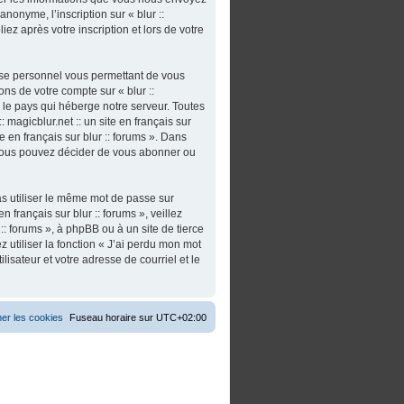
nonyme, l’inscription sur « blur ::
iez après votre inscription et lors de votre
asse personnel vous permettant de vous
ns de votre compte sur « blur ::
s le pays qui héberge notre serveur. Toutes
 magicblur.net :: un site en français sur
ite en français sur blur :: forums ». Dans
 vous pouvez décider de vous abonner ou
as utiliser le même mot de passe sur
n français sur blur :: forums », veillez
:: forums », à phpBB ou à un site de tierce
utiliser la fonction « J’ai perdu mon mot
isateur et votre adresse de courriel et le
er les cookies
Fuseau horaire sur
UTC+02:00