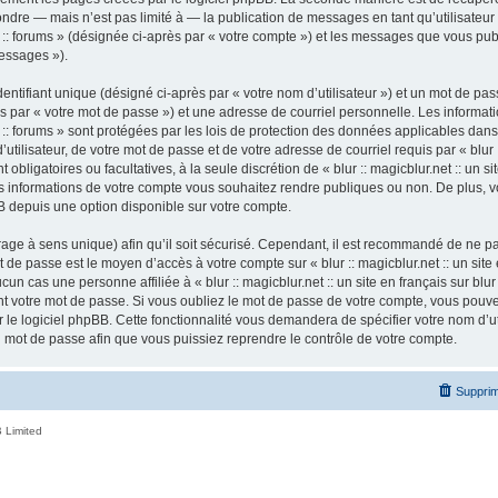
ndre — mais n’est pas limité à — la publication de messages en tant qu’utilisateur a
ur :: forums » (désignée ci-après par « votre compte ») et les messages que vous publ
essages »).
ntifiant unique (désigné ci-après par « votre nom d’utilisateur ») et un mot de p
 par « votre mot de passe ») et une adresse de courriel personnelle. Les informatio
ur :: forums » sont protégées par les lois de protection des données applicables dan
tilisateur, de votre mot de passe et de votre adresse de courriel requis par « blur ::
nt obligatoires ou facultatives, à la seule discrétion de « blur :: magicblur.net :: un s
les informations de votre compte vous souhaitez rendre publiques ou non. De plus,
pBB depuis une option disponible sur votre compte.
ffrage à sens unique) afin qu’il soit sécurisé. Cependant, il est recommandé de ne p
ot de passe est le moyen d’accès à votre compte sur « blur :: magicblur.net :: un site e
 cas une personne affiliée à « blur :: magicblur.net :: un site en français sur blur 
 votre mot de passe. Si vous oubliez le mot de passe de votre compte, vous pouvez 
le logiciel phpBB. Cette fonctionnalité vous demandera de spécifier votre nom d’util
mot de passe afin que vous puissiez reprendre le contrôle de votre compte.
Supprim
 Limited