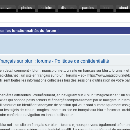
caravan
photos
histoire
disques
paroles
liens
about
es les fonctionnalités du forum !
 français sur blur :: forums - Politique de confidentialité
en détail comment « blur :: magicblur.net :: un site en français sur blur :: forums » e
magicblur.net :: un site en français sur blur :: forums » et « https://www.magicblur.ne
ilisent toutes les informations collectées lors des sessions d’utilisation de votre pa
nières différentes. Premièrement, en naviguant sur « blur :: magicblur.net :: un site e
es qui sont de petits fichiers téléchargés temporairement par le navigateur intern
tilisateur et un identifiant anonyme de session qui vous sont automatiquement assi
 les sujets de « blur :: magicblur.net :: un site en français sur blur :: forums », arch
tre confort de navigation en tant qu’utilisateur.
cblur.net :: un site en français sur blur :: forums », nous pouvons également créer 
uement les pages créées par le logiciel phpBB. La seconde manière est de récupér