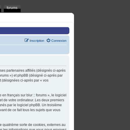
forums
Inscription
Connexion
t ses partenaires affiliés (désignés ci-après
t/forums ») et phpBB (désigné ci-après par
rt (désignées ci-après par « vos
n français sur blur :: forums », le logiciel
et de votre ordinateur. Les deux premiers
gnés par le logiciel phpBB. Un troisième
ivant de ce fait tous les sujets que vous
une quatrième sorte de cookies, externes au
er les informations que vous nous envoyez