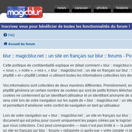
news
caravan
photos
histoire
Inscrivez vous pour bénéficier de toutes les fonctionnalités du forum !
FAQ
Accueil du forum
blur :: magicblur.net :: un site en français sur blur :: forums - Po
Cette politique de confidentialité explique en détail comment « blur :: magicblur.net
« nous », « notre », « nos », « blur :: magicblur.net :: un site en français sur blur
phpBB » et « phpBB Limited ») utilisent toutes les informations collectées lors des
Vos informations sont collectées de deux manières différentes. Premièrement, en navi
phpBB génèrera un certain nombre de cookies qui sont de petits fichiers télécha
cookies ne contiennent qu’un identifiant utilisateur et un identifiant anonyme d
sera créé lors de votre navigation sur les sujets de « blur :: magicblur.net :: un si
et permettant d’améliorer votre confort de navigation en tant qu’utilisateur.
Lors de votre navigation sur « blur :: magicblur.net :: un site en français sur bl
document qui est prévu pour couvrir uniquement les pages créées par le logicie
que nous collectons. Ceci peut correspondre — mais n’est pas limité à — la publica
un site en français sur blur :: forums » (désignée ci-après par « votre compte »)