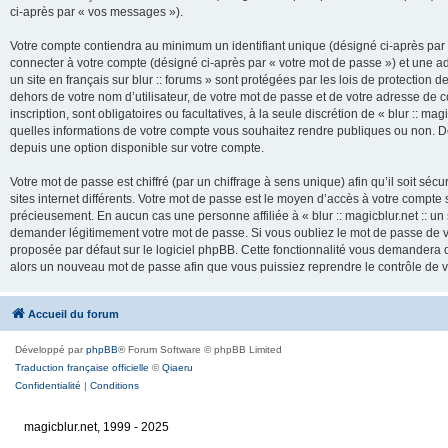
ci-après par « vos messages »).
Votre compte contiendra au minimum un identifiant unique (désigné ci-après par 
connecter à votre compte (désigné ci-après par « votre mot de passe ») et une adr
un site en français sur blur :: forums » sont protégées par les lois de protection
dehors de votre nom d’utilisateur, de votre mot de passe et de votre adresse de cour
inscription, sont obligatoires ou facultatives, à la seule discrétion de « blur :: mag
quelles informations de votre compte vous souhaitez rendre publiques ou non. De
depuis une option disponible sur votre compte.
Votre mot de passe est chiffré (par un chiffrage à sens unique) afin qu’il soit s
sites internet différents. Votre mot de passe est le moyen d’accès à votre compte su
précieusement. En aucun cas une personne affiliée à « blur :: magicblur.net :: un s
demander légitimement votre mot de passe. Si vous oubliez le mot de passe de vo
proposée par défaut sur le logiciel phpBB. Cette fonctionnalité vous demandera de
alors un nouveau mot de passe afin que vous puissiez reprendre le contrôle de 
Accueil du forum
Développé par
phpBB
® Forum Software © phpBB Limited
Traduction française officielle
©
Qiaeru
Confidentialité
|
Conditions
magicblur.net, 1999 - 2025