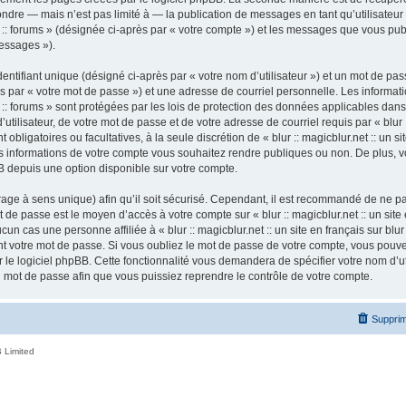
ndre — mais n’est pas limité à — la publication de messages en tant qu’utilisateur a
ur :: forums » (désignée ci-après par « votre compte ») et les messages que vous publ
essages »).
ntifiant unique (désigné ci-après par « votre nom d’utilisateur ») et un mot de p
 par « votre mot de passe ») et une adresse de courriel personnelle. Les informatio
ur :: forums » sont protégées par les lois de protection des données applicables dan
tilisateur, de votre mot de passe et de votre adresse de courriel requis par « blur ::
nt obligatoires ou facultatives, à la seule discrétion de « blur :: magicblur.net :: un s
les informations de votre compte vous souhaitez rendre publiques ou non. De plus,
pBB depuis une option disponible sur votre compte.
ffrage à sens unique) afin qu’il soit sécurisé. Cependant, il est recommandé de ne p
ot de passe est le moyen d’accès à votre compte sur « blur :: magicblur.net :: un site e
 cas une personne affiliée à « blur :: magicblur.net :: un site en français sur blur 
 votre mot de passe. Si vous oubliez le mot de passe de votre compte, vous pouvez 
le logiciel phpBB. Cette fonctionnalité vous demandera de spécifier votre nom d’util
mot de passe afin que vous puissiez reprendre le contrôle de votre compte.
Supprim
 Limited