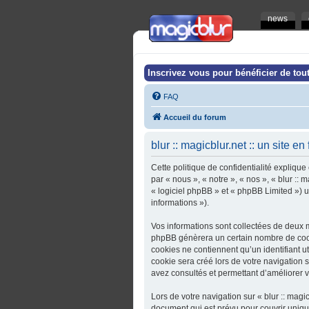
news
Inscrivez vous pour bénéficier de tout
FAQ
Accueil du forum
blur :: magicblur.net :: un site en
Cette politique de confidentialité explique 
par « nous », « notre », « nos », « blur :: 
« logiciel phpBB » et « phpBB Limited ») ut
informations »).
Vos informations sont collectées de deux ma
phpBB génèrera un certain nombre de cooki
cookies ne contiennent qu’un identifiant u
cookie sera créé lors de votre navigation sur
avez consultés et permettant d’améliorer vo
Lors de votre navigation sur « blur :: magi
document qui est prévu pour couvrir uniq