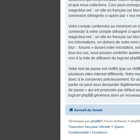
et que nous collectons. Ceci peut correspo
magicblur.net :: un site en français sur bl
connexion (désignés ci-après par « vos m
Votre compte contiendra au minimum un ide
connecter à votre compte (désigné ci-après
magicblur.net :: un site en français sur bl
les informations, en-dehors de votre nom d’u
blur :: forums » durant votre inscription, so
tous les cas, vous pouvez contrôler quel
non à la liste de diffusion du logiciel ph
Votre mot de passe est chiffré (par un chi
plusieurs sites internet différents. Votre m
donc à le conservez précieusement. En aucun
partie ne peut vous demander légitimement
de passe » qui est proposée par défaut sur 
logiciel phpBB générera alors un nouveau 
Accueil du forum
Développé par
phpBB
® Forum Software © phpBB
Traduction française officielle
©
Qiaeru
Confidentialité
|
Conditions