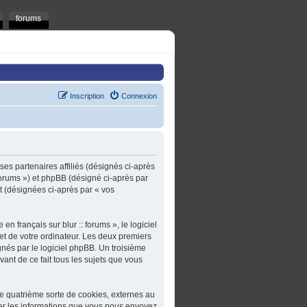
forums
Inscription
Connexion
t ses partenaires affiliés (désignés ci-après
t/forums ») et phpBB (désigné ci-après par
rt (désignées ci-après par « vos
n français sur blur :: forums », le logiciel
et de votre ordinateur. Les deux premiers
gnés par le logiciel phpBB. Un troisième
ivant de ce fait tous les sujets que vous
une quatrième sorte de cookies, externes au
er les informations que vous nous envoyez