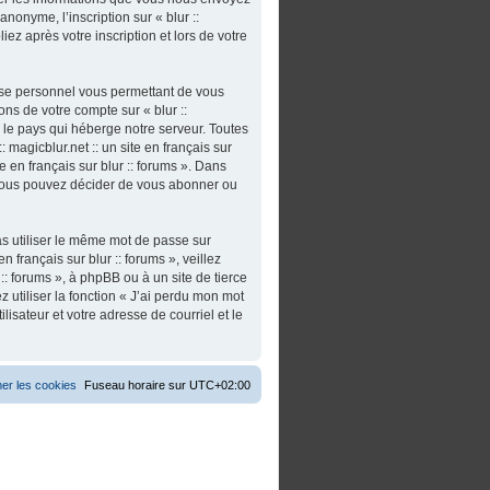
nonyme, l’inscription sur « blur ::
iez après votre inscription et lors de votre
asse personnel vous permettant de vous
ns de votre compte sur « blur ::
s le pays qui héberge notre serveur. Toutes
 magicblur.net :: un site en français sur
ite en français sur blur :: forums ». Dans
 vous pouvez décider de vous abonner ou
as utiliser le même mot de passe sur
n français sur blur :: forums », veillez
:: forums », à phpBB ou à un site de tierce
utiliser la fonction « J’ai perdu mon mot
isateur et votre adresse de courriel et le
er les cookies
Fuseau horaire sur
UTC+02:00