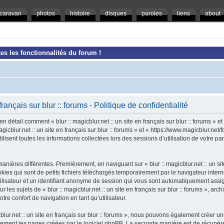
caravan
photos
histoire
disques
paroles
liens
about
es les fonctionnalités du forum !
 français sur blur :: forums - Politique de confidentialité
en détail comment « blur :: magicblur.net :: un site en français sur blur :: forums » e
magicblur.net :: un site en français sur blur :: forums » et « https://www.magicblur.ne
ilisent toutes les informations collectées lors des sessions d’utilisation de votre pa
nières différentes. Premièrement, en naviguant sur « blur :: magicblur.net :: un site e
es qui sont de petits fichiers téléchargés temporairement par le navigateur intern
tilisateur et un identifiant anonyme de session qui vous sont automatiquement assi
 les sujets de « blur :: magicblur.net :: un site en français sur blur :: forums », arch
tre confort de navigation en tant qu’utilisateur.
cblur.net :: un site en français sur blur :: forums », nous pouvons également créer 
uement les pages créées par le logiciel phpBB. La seconde manière est de récupér