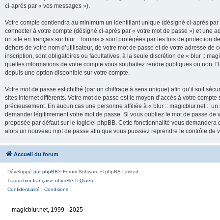
ci-après par « vos messages »).
Votre compte contiendra au minimum un identifiant unique (désigné ci-après par 
connecter à votre compte (désigné ci-après par « votre mot de passe ») et une adr
un site en français sur blur :: forums » sont protégées par les lois de protection
dehors de votre nom d’utilisateur, de votre mot de passe et de votre adresse de cour
inscription, sont obligatoires ou facultatives, à la seule discrétion de « blur :: mag
quelles informations de votre compte vous souhaitez rendre publiques ou non. De
depuis une option disponible sur votre compte.
Votre mot de passe est chiffré (par un chiffrage à sens unique) afin qu’il soit s
sites internet différents. Votre mot de passe est le moyen d’accès à votre compte su
précieusement. En aucun cas une personne affiliée à « blur :: magicblur.net :: un s
demander légitimement votre mot de passe. Si vous oubliez le mot de passe de vo
proposée par défaut sur le logiciel phpBB. Cette fonctionnalité vous demandera de
alors un nouveau mot de passe afin que vous puissiez reprendre le contrôle de 
Accueil du forum
Développé par
phpBB
® Forum Software © phpBB Limited
Traduction française officielle
©
Qiaeru
Confidentialité
|
Conditions
magicblur.net, 1999 - 2025