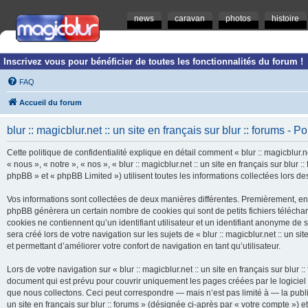
news
caravan
photos
histoire
Inscrivez vous pour bénéficier de toutes les fonctionnalités du forum !
FAQ
Accueil du forum
blur :: magicblur.net :: un site en français sur blur :: forums - Po
Cette politique de confidentialité explique en détail comment « blur :: magicblur.net
« nous », « notre », « nos », « blur :: magicblur.net :: un site en français sur blur
phpBB » et « phpBB Limited ») utilisent toutes les informations collectées lors des
Vos informations sont collectées de deux manières différentes. Premièrement, en navi
phpBB génèrera un certain nombre de cookies qui sont de petits fichiers télécha
cookies ne contiennent qu’un identifiant utilisateur et un identifiant anonyme d
sera créé lors de votre navigation sur les sujets de « blur :: magicblur.net :: un si
et permettant d’améliorer votre confort de navigation en tant qu’utilisateur.
Lors de votre navigation sur « blur :: magicblur.net :: un site en français sur bl
document qui est prévu pour couvrir uniquement les pages créées par le logicie
que nous collectons. Ceci peut correspondre — mais n’est pas limité à — la publica
un site en français sur blur :: forums » (désignée ci-après par « votre compte »)