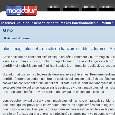
news
caravan
photos
histoire
Inscrivez vous pour bénéficier de toutes les fonctionnalités du forum !
FAQ
Accueil du forum
blur :: magicblur.net :: un site en français sur blur :: forums - Po
Cette politique de confidentialité explique en détail comment « blur :: magicblur.net
« nous », « notre », « nos », « blur :: magicblur.net :: un site en français sur blur
phpBB » et « phpBB Limited ») utilisent toutes les informations collectées lors des
Vos informations sont collectées de deux manières différentes. Premièrement, en navi
phpBB génèrera un certain nombre de cookies qui sont de petits fichiers télécha
cookies ne contiennent qu’un identifiant utilisateur et un identifiant anonyme d
sera créé lors de votre navigation sur les sujets de « blur :: magicblur.net :: un si
et permettant d’améliorer votre confort de navigation en tant qu’utilisateur.
Lors de votre navigation sur « blur :: magicblur.net :: un site en français sur bl
document qui est prévu pour couvrir uniquement les pages créées par le logicie
que nous collectons. Ceci peut correspondre — mais n’est pas limité à — la publica
un site en français sur blur :: forums » (désignée ci-après par « votre compte »)