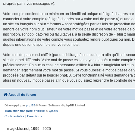
ci-après par « vos messages »).
Votre compte contiendra au minimum un identifiant unique (désigné ci-après par 
connecter à votre compte (désigné ci-après par « votre mot de passe ») et une adr
un site en français sur blur :: forums » sont protégées par les lois de protection
dehors de votre nom d’utilisateur, de votre mot de passe et de votre adresse de cour
inscription, sont obligatoires ou facultatives, à la seule discrétion de « blur :: mag
quelles informations de votre compte vous souhaitez rendre publiques ou non. De
depuis une option disponible sur votre compte.
Votre mot de passe est chiffré (par un chiffrage à sens unique) afin qu’il soit s
sites internet différents. Votre mot de passe est le moyen d’accès à votre compte su
précieusement. En aucun cas une personne affiliée à « blur :: magicblur.net :: un s
demander légitimement votre mot de passe. Si vous oubliez le mot de passe de vo
proposée par défaut sur le logiciel phpBB. Cette fonctionnalité vous demandera de
alors un nouveau mot de passe afin que vous puissiez reprendre le contrôle de 
Accueil du forum
Développé par
phpBB
® Forum Software © phpBB Limited
Traduction française officielle
©
Qiaeru
Confidentialité
|
Conditions
magicblur.net, 1999 - 2025