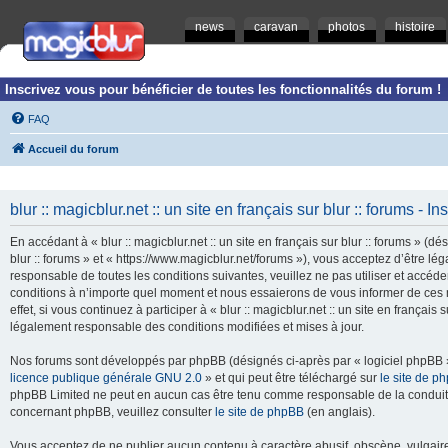
news
caravan
photos
histoire
Inscrivez vous pour bénéficier de toutes les fonctionnalités du forum !
FAQ
Accueil du forum
blur :: magicblur.net :: un site en français sur blur :: forums - In
En accédant à « blur :: magicblur.net :: un site en français sur blur :: forums » (dés
blur :: forums » et « https://www.magicblur.net/forums »), vous acceptez d’être 
responsable de toutes les conditions suivantes, veuillez ne pas utiliser et accéder 
conditions à n’importe quel moment et nous essaierons de vous informer de ces 
effet, si vous continuez à participer à « blur :: magicblur.net :: un site en françai
légalement responsable des conditions modifiées et mises à jour.
Nos forums sont développés par phpBB (désignés ci-après par « logiciel phpBB » 
licence publique générale GNU 2.0
» et qui peut être téléchargé sur
le site de p
phpBB Limited ne peut en aucun cas être tenu comme responsable de la conduite
concernant phpBB, veuillez consulter
le site de phpBB
(en anglais).
Vous acceptez de ne publier aucun contenu à caractère abusif, obscène, vulgaire,