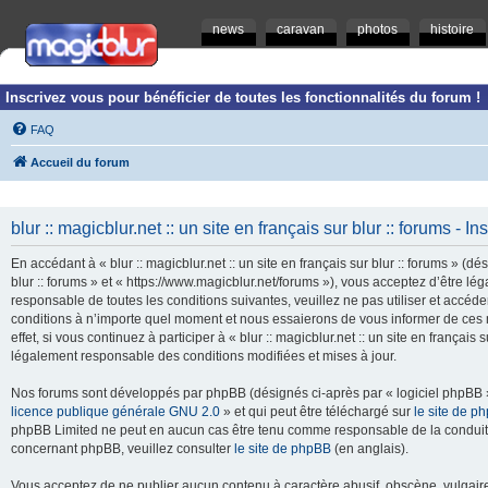
news
caravan
photos
histoire
Inscrivez vous pour bénéficier de toutes les fonctionnalités du forum !
FAQ
Accueil du forum
blur :: magicblur.net :: un site en français sur blur :: forums - In
En accédant à « blur :: magicblur.net :: un site en français sur blur :: forums » (dés
blur :: forums » et « https://www.magicblur.net/forums »), vous acceptez d’être 
responsable de toutes les conditions suivantes, veuillez ne pas utiliser et accéder 
conditions à n’importe quel moment et nous essaierons de vous informer de ces 
effet, si vous continuez à participer à « blur :: magicblur.net :: un site en françai
légalement responsable des conditions modifiées et mises à jour.
Nos forums sont développés par phpBB (désignés ci-après par « logiciel phpBB » 
licence publique générale GNU 2.0
» et qui peut être téléchargé sur
le site de p
phpBB Limited ne peut en aucun cas être tenu comme responsable de la conduite
concernant phpBB, veuillez consulter
le site de phpBB
(en anglais).
Vous acceptez de ne publier aucun contenu à caractère abusif, obscène, vulgaire,