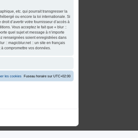
phique, etc. qui pourrait transgresser la
t hébergé ou encore la loi internationale. Si
roit d’avertir votre fournisseur d’accès à
tions. Vous acceptez le fait que « blur ::
importe quel sujet et message à n’importe
vez renseignées soient enregistrées dans
 :: magicblur.net :: un site en français
nt à compromettre vos données.
er les cookies
Fuseau horaire sur
UTC+02:00