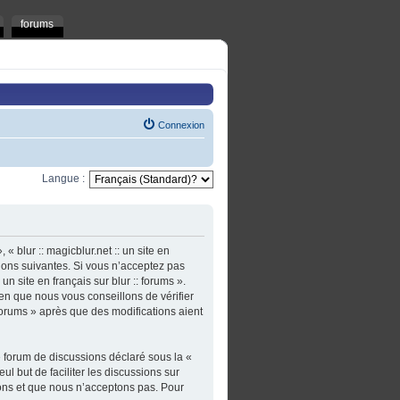
forums
Connexion
Langue :
 « blur :: magicblur.net :: un site en
tions suivantes. Si vous n’acceptez pas
un site en français sur blur :: forums ».
en que nous vous conseillons de vérifier
: forums » après que des modifications aient
e forum de discussions déclaré sous la «
ul but de faciliter les discussions sur
ons et que nous n’acceptons pas. Pour