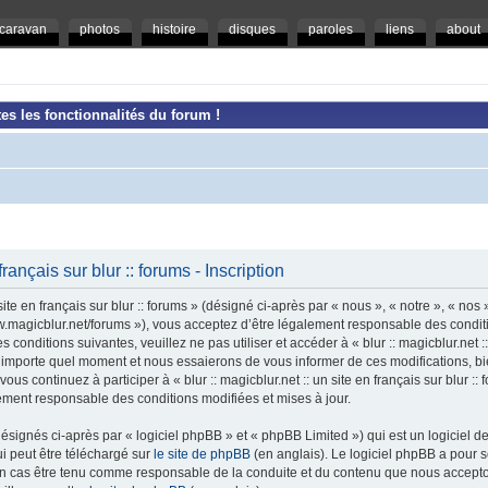
caravan
photos
histoire
disques
paroles
liens
about
es les fonctionnalités du forum !
 français sur blur :: forums - Inscription
ite en français sur blur :: forums » (désigné ci-après par « nous », « notre », « nos »,
/www.magicblur.net/forums »), vous acceptez d’être légalement responsable des condi
conditions suivantes, veuillez ne pas utiliser et accéder à « blur :: magicblur.net :: 
importe quel moment et nous essaierons de vous informer de ces modifications, bi
ous continuez à participer à « blur :: magicblur.net :: un site en français sur blur :
lement responsable des conditions modifiées et mises à jour.
ignés ci-après par « logiciel phpBB » et « phpBB Limited ») qui est un logiciel d
ui peut être téléchargé sur
le site de phpBB
(en anglais). Le logiciel phpBB a pour se
un cas être tenu comme responsable de la conduite et du contenu que nous accept