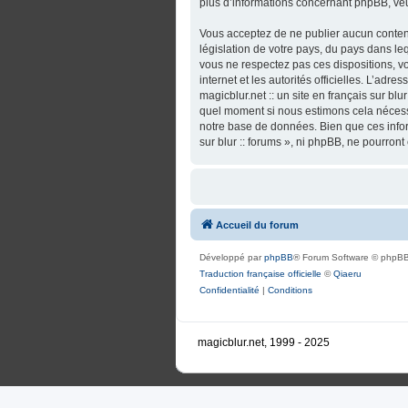
plus d’informations concernant phpBB, veu
Vous acceptez de ne publier aucun contenu
législation de votre pays, du pays dans lequ
vous ne respectez pas ces dispositions, vo
internet et les autorités officielles. L’adr
magicblur.net :: un site en français sur blu
quel moment si nous estimons cela nécessa
notre base de données. Bien que ces informa
sur blur :: forums », ni phpBB, ne pourro
Accueil du forum
Développé par
phpBB
® Forum Software © phpBB
Traduction française officielle
©
Qiaeru
Confidentialité
|
Conditions
magicblur.net, 1999 - 2025