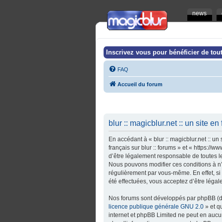
news
Inscrivez vous pour bénéficier de tout
FAQ
Accueil du forum
blur :: magicblur.net :: un site en
En accédant à « blur :: magicblur.net :: un s
français sur blur :: forums » et « https:/
d’être légalement responsable de toutes les 
Nous pouvons modifier ces conditions à n’
régulièrement par vous-même. En effet, si v
été effectuées, vous acceptez d’être léga
Nos forums sont développés par phpBB (dés
licence publique générale GNU 2.0
» et q
internet et phpBB Limited ne peut en auc