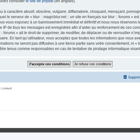
illez consulter
le site de phpBB
(en anglais).
 à caractère abusif, obscène, vulgaire, diffamatoire, choquant, menaçant, pornogra
el le serveur de « blur :: magicblur.net :: un site en français sur blur :: forums » es
us vous exposez à un bannissement immédiat et définitif et nous nous réservons le d
esse IP de tous les messages est enregistrée afin d’aider au renforcement de ces condi
r :: forums » ait le droit de supprimer, de modifier, de déplacer ou de verrouiller n’
ire. En tant qu’utilisateur, vous acceptez que toutes les informations que vous a
tions ne seront pas diffusées à une tierce partie sans votre consentement, ni « blur
nt être tenus comme responsables en cas de tentative de piratage informatique visa
Supprim
 Limited