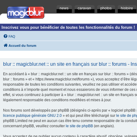
news
caravan
photos
histoire
Inscrivez vous pour bénéficier de toutes les fonctionnalités du forum !
FAQ
Accueil du forum
blur :: magicblur.net :: un site en français sur blur :: forums - In
En accédant à « blur :: magicblur.net :: un site en français sur blur :: forums » (dés
blur :: forums » et « https://www.magicblur.net/forums »), vous acceptez d’être 
responsable de toutes les conditions suivantes, veuillez ne pas utiliser et accéder 
conditions à n’importe quel moment et nous essaierons de vous informer de ces 
effet, si vous continuez à participer à « blur :: magicblur.net :: un site en françai
légalement responsable des conditions modifiées et mises à jour.
Nos forums sont développés par phpBB (désignés ci-après par « logiciel phpBB » 
licence publique générale GNU 2.0
» et qui peut être téléchargé sur
le site de p
phpBB Limited ne peut en aucun cas être tenu comme responsable de la conduite
concernant phpBB, veuillez consulter
le site de phpBB
(en anglais).
Vous acceptez de ne publier aucun contenu à caractère abusif, obscène, vulgaire,