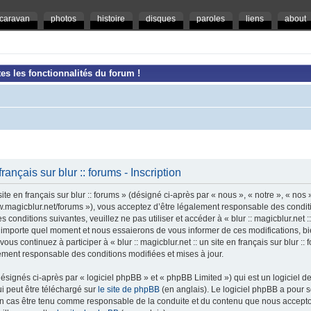
caravan
photos
histoire
disques
paroles
liens
about
es les fonctionnalités du forum !
 français sur blur :: forums - Inscription
ite en français sur blur :: forums » (désigné ci-après par « nous », « notre », « nos »,
/www.magicblur.net/forums »), vous acceptez d’être légalement responsable des condi
conditions suivantes, veuillez ne pas utiliser et accéder à « blur :: magicblur.net :: 
importe quel moment et nous essaierons de vous informer de ces modifications, bi
ous continuez à participer à « blur :: magicblur.net :: un site en français sur blur :
lement responsable des conditions modifiées et mises à jour.
ignés ci-après par « logiciel phpBB » et « phpBB Limited ») qui est un logiciel d
ui peut être téléchargé sur
le site de phpBB
(en anglais). Le logiciel phpBB a pour se
un cas être tenu comme responsable de la conduite et du contenu que nous accept