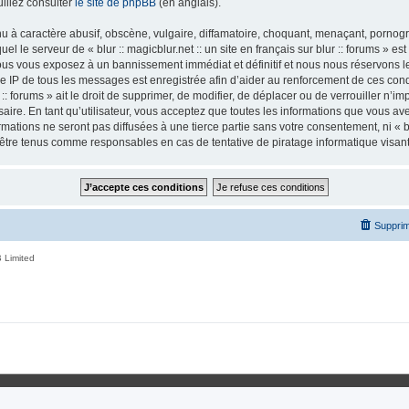
illez consulter
le site de phpBB
(en anglais).
 à caractère abusif, obscène, vulgaire, diffamatoire, choquant, menaçant, pornogra
el le serveur de « blur :: magicblur.net :: un site en français sur blur :: forums » es
us vous exposez à un bannissement immédiat et définitif et nous nous réservons le d
esse IP de tous les messages est enregistrée afin d’aider au renforcement de ces condi
r :: forums » ait le droit de supprimer, de modifier, de déplacer ou de verrouiller n’
ire. En tant qu’utilisateur, vous acceptez que toutes les informations que vous a
tions ne seront pas diffusées à une tierce partie sans votre consentement, ni « blur
nt être tenus comme responsables en cas de tentative de piratage informatique visa
Supprim
 Limited