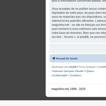
plus d’informations concernant phpBB, veu
Vous acceptez de ne publier aucun contenu
législation de votre pays, du pays dans lequ
vous ne respectez pas ces dispositions, vo
internet et les autorités officielles. L’adr
magicblur.net :: un site en français sur blu
quel moment si nous estimons cela nécessa
notre base de données. Bien que ces informa
sur blur :: forums », ni phpBB, ne pourro
Accueil du forum
Développé par
phpBB
® Forum Software © phpBB
Traduction française officielle
©
Qiaeru
Confidentialité
|
Conditions
magicblur.net, 1999 - 2025