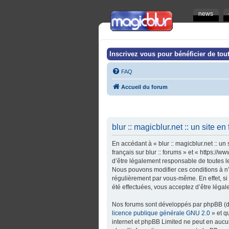
news
Inscrivez vous pour bénéficier de tout
FAQ
Accueil du forum
blur :: magicblur.net :: un site en
En accédant à « blur :: magicblur.net :: un s
français sur blur :: forums » et « https:/
d’être légalement responsable de toutes les 
Nous pouvons modifier ces conditions à n’
régulièrement par vous-même. En effet, si v
été effectuées, vous acceptez d’être léga
Nos forums sont développés par phpBB (dés
licence publique générale GNU 2.0
» et q
internet et phpBB Limited ne peut en auc