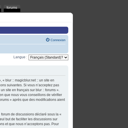
forums
Connexion
Langue :
 « blur :: magicblur.net :: un site en
tions suivantes. Si vous n’acceptez pas
un site en français sur blur :: forums ».
en que nous vous conseillons de vérifier
: forums » après que des modifications aient
e forum de discussions déclaré sous la «
ul but de faciliter les discussions sur
ons et que nous n’acceptons pas. Pour