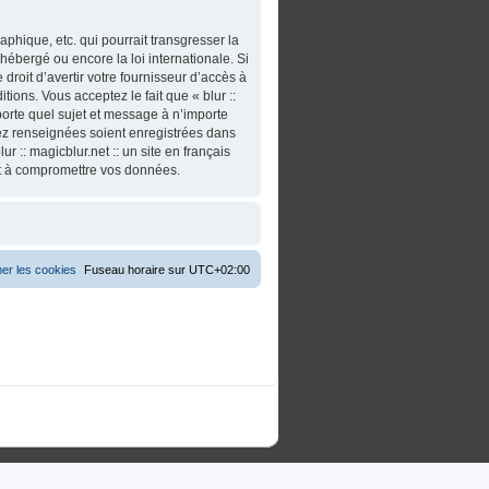
phique, etc. qui pourrait transgresser la
t hébergé ou encore la loi internationale. Si
roit d’avertir votre fournisseur d’accès à
tions. Vous acceptez le fait que « blur ::
importe quel sujet et message à n’importe
vez renseignées soient enregistrées dans
 :: magicblur.net :: un site en français
nt à compromettre vos données.
er les cookies
Fuseau horaire sur
UTC+02:00