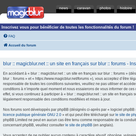
news
caravan
photos
histoire
Inscrivez vous pour bénéficier de toutes les fonctionnalités du forum !
FAQ
Accueil du forum
blur :: magicblur.net :: un site en français sur blur :: forums - In
En accédant à « blur :: magicblur.net :: un site en français sur blur :: forums » (dés
blur :: forums » et « https://www.magicblur.net/forums »), vous acceptez d’être 
responsable de toutes les conditions suivantes, veuillez ne pas utiliser et accéder 
conditions à n’importe quel moment et nous essaierons de vous informer de ces 
effet, si vous continuez à participer à « blur :: magicblur.net :: un site en françai
légalement responsable des conditions modifiées et mises à jour.
Nos forums sont développés par phpBB (désignés ci-après par « logiciel phpBB » 
licence publique générale GNU 2.0
» et qui peut être téléchargé sur
le site de p
phpBB Limited ne peut en aucun cas être tenu comme responsable de la conduite
concernant phpBB, veuillez consulter
le site de phpBB
(en anglais).
Vous acceptez de ne publier aucun contenu à caractère abusif, obscène, vulgaire,