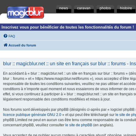
news
caravan
photos
histoire
Inscrivez vous pour bénéficier de toutes les fonctionnalités du forum !
FAQ
Accueil du forum
blur :: magicblur.net :: un site en français sur blur :: forums - In
En accédant à « blur :: magicblur.net :: un site en français sur blur :: forums » (dés
blur :: forums » et « https://www.magicblur.net/forums »), vous acceptez d’être 
responsable de toutes les conditions suivantes, veuillez ne pas utiliser et accéder 
conditions à n’importe quel moment et nous essaierons de vous informer de ces 
effet, si vous continuez à participer à « blur :: magicblur.net :: un site en françai
légalement responsable des conditions modifiées et mises à jour.
Nos forums sont développés par phpBB (désignés ci-après par « logiciel phpBB » 
licence publique générale GNU 2.0
» et qui peut être téléchargé sur
le site de p
phpBB Limited ne peut en aucun cas être tenu comme responsable de la conduite
concernant phpBB, veuillez consulter
le site de phpBB
(en anglais).
Vous acceptez de ne publier aucun contenu à caractère abusif, obscène, vulgaire,