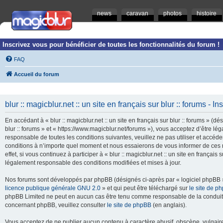
news
caravan
photos
histoire
Inscrivez vous pour bénéficier de toutes les fonctionnalités du forum !
FAQ
Accueil du forum
blur :: magicblur.net :: un site en français sur blur :: forums - In
En accédant à « blur :: magicblur.net :: un site en français sur blur :: forums » (dés
blur :: forums » et « https://www.magicblur.net/forums »), vous acceptez d’être 
responsable de toutes les conditions suivantes, veuillez ne pas utiliser et accéder 
conditions à n’importe quel moment et nous essaierons de vous informer de ces 
effet, si vous continuez à participer à « blur :: magicblur.net :: un site en françai
légalement responsable des conditions modifiées et mises à jour.
Nos forums sont développés par phpBB (désignés ci-après par « logiciel phpBB » 
licence publique générale GNU 2.0
» et qui peut être téléchargé sur
le site de p
phpBB Limited ne peut en aucun cas être tenu comme responsable de la conduite
concernant phpBB, veuillez consulter
le site de phpBB
(en anglais).
Vous acceptez de ne publier aucun contenu à caractère abusif, obscène, vulgaire,