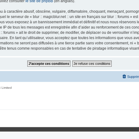
illez consulter
le site de phpBB
(en anglais).
 à caractère abusif, obscène, vulgaire, diffamatoire, choquant, menaçant, pornogra
el le serveur de « blur :: magicblur.net :: un site en français sur blur :: forums » es
us vous exposez à un bannissement immédiat et définitif et nous nous réservons le d
esse IP de tous les messages est enregistrée afin d’aider au renforcement de ces condi
r :: forums » ait le droit de supprimer, de modifier, de déplacer ou de verrouiller n’
ire. En tant qu’utilisateur, vous acceptez que toutes les informations que vous a
tions ne seront pas diffusées à une tierce partie sans votre consentement, ni « blur
nt être tenus comme responsables en cas de tentative de piratage informatique visa
Supprim
 Limited