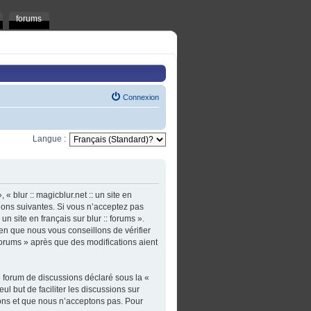
forums
Connexion
Langue :
 « blur :: magicblur.net :: un site en
tions suivantes. Si vous n’acceptez pas
un site en français sur blur :: forums ».
en que nous vous conseillons de vérifier
: forums » après que des modifications aient
e forum de discussions déclaré sous la «
ul but de faciliter les discussions sur
ons et que nous n’acceptons pas. Pour