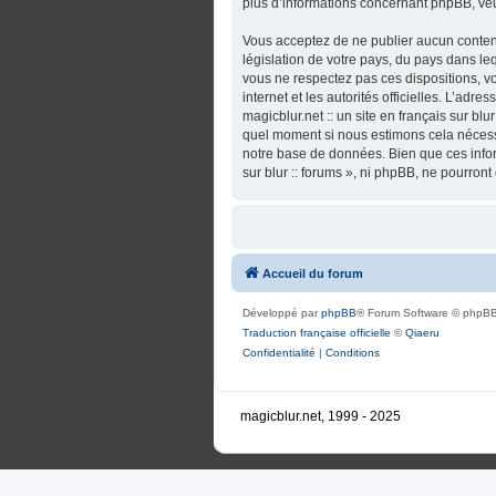
plus d’informations concernant phpBB, veu
Vous acceptez de ne publier aucun contenu
législation de votre pays, du pays dans lequ
vous ne respectez pas ces dispositions, vo
internet et les autorités officielles. L’adr
magicblur.net :: un site en français sur blu
quel moment si nous estimons cela nécessa
notre base de données. Bien que ces informa
sur blur :: forums », ni phpBB, ne pourro
Accueil du forum
Développé par
phpBB
® Forum Software © phpBB
Traduction française officielle
©
Qiaeru
Confidentialité
|
Conditions
magicblur.net, 1999 - 2025