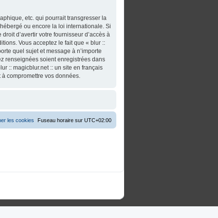
phique, etc. qui pourrait transgresser la
t hébergé ou encore la loi internationale. Si
roit d’avertir votre fournisseur d’accès à
tions. Vous acceptez le fait que « blur ::
importe quel sujet et message à n’importe
vez renseignées soient enregistrées dans
 :: magicblur.net :: un site en français
nt à compromettre vos données.
er les cookies
Fuseau horaire sur
UTC+02:00