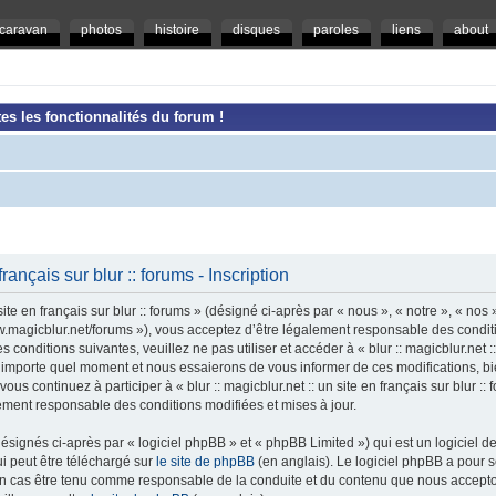
caravan
photos
histoire
disques
paroles
liens
about
es les fonctionnalités du forum !
 français sur blur :: forums - Inscription
ite en français sur blur :: forums » (désigné ci-après par « nous », « notre », « nos »,
/www.magicblur.net/forums »), vous acceptez d’être légalement responsable des condi
conditions suivantes, veuillez ne pas utiliser et accéder à « blur :: magicblur.net :: 
importe quel moment et nous essaierons de vous informer de ces modifications, bi
ous continuez à participer à « blur :: magicblur.net :: un site en français sur blur :
lement responsable des conditions modifiées et mises à jour.
ignés ci-après par « logiciel phpBB » et « phpBB Limited ») qui est un logiciel d
ui peut être téléchargé sur
le site de phpBB
(en anglais). Le logiciel phpBB a pour se
un cas être tenu comme responsable de la conduite et du contenu que nous accept