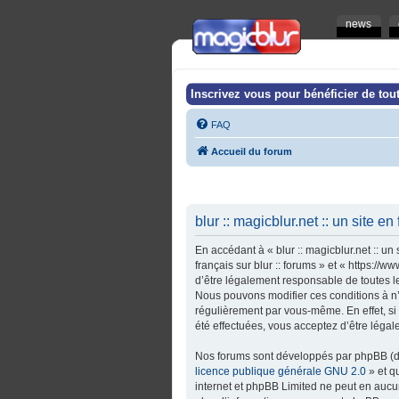
news
Inscrivez vous pour bénéficier de tout
FAQ
Accueil du forum
blur :: magicblur.net :: un site en
En accédant à « blur :: magicblur.net :: un s
français sur blur :: forums » et « https:/
d’être légalement responsable de toutes les 
Nous pouvons modifier ces conditions à n’
régulièrement par vous-même. En effet, si v
été effectuées, vous acceptez d’être léga
Nos forums sont développés par phpBB (dés
licence publique générale GNU 2.0
» et q
internet et phpBB Limited ne peut en auc