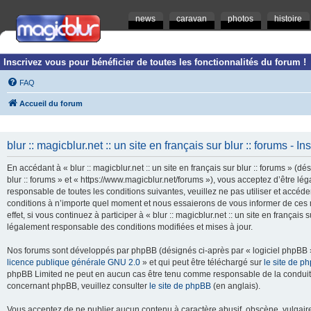
news
caravan
photos
histoire
Inscrivez vous pour bénéficier de toutes les fonctionnalités du forum !
FAQ
Accueil du forum
blur :: magicblur.net :: un site en français sur blur :: forums - In
En accédant à « blur :: magicblur.net :: un site en français sur blur :: forums » (dés
blur :: forums » et « https://www.magicblur.net/forums »), vous acceptez d’être 
responsable de toutes les conditions suivantes, veuillez ne pas utiliser et accéder 
conditions à n’importe quel moment et nous essaierons de vous informer de ces 
effet, si vous continuez à participer à « blur :: magicblur.net :: un site en françai
légalement responsable des conditions modifiées et mises à jour.
Nos forums sont développés par phpBB (désignés ci-après par « logiciel phpBB » 
licence publique générale GNU 2.0
» et qui peut être téléchargé sur
le site de p
phpBB Limited ne peut en aucun cas être tenu comme responsable de la conduite
concernant phpBB, veuillez consulter
le site de phpBB
(en anglais).
Vous acceptez de ne publier aucun contenu à caractère abusif, obscène, vulgaire,