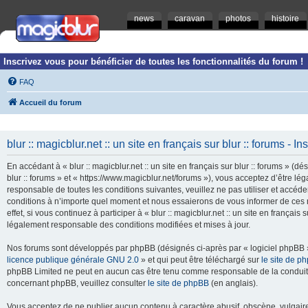
news
caravan
photos
histoire
Inscrivez vous pour bénéficier de toutes les fonctionnalités du forum !
FAQ
Accueil du forum
blur :: magicblur.net :: un site en français sur blur :: forums - In
En accédant à « blur :: magicblur.net :: un site en français sur blur :: forums » (dés
blur :: forums » et « https://www.magicblur.net/forums »), vous acceptez d’être 
responsable de toutes les conditions suivantes, veuillez ne pas utiliser et accéder 
conditions à n’importe quel moment et nous essaierons de vous informer de ces 
effet, si vous continuez à participer à « blur :: magicblur.net :: un site en françai
légalement responsable des conditions modifiées et mises à jour.
Nos forums sont développés par phpBB (désignés ci-après par « logiciel phpBB » 
licence publique générale GNU 2.0
» et qui peut être téléchargé sur
le site de p
phpBB Limited ne peut en aucun cas être tenu comme responsable de la conduite
concernant phpBB, veuillez consulter
le site de phpBB
(en anglais).
Vous acceptez de ne publier aucun contenu à caractère abusif, obscène, vulgaire,