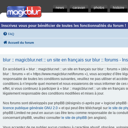
news
caravan
photos
histoire
Inscrivez vous pour bénéficier de toutes les fonctionnalités du forum !
FAQ
Accueil du forum
blur :: magicblur.net :: un site en français sur blur :: forums - In
En accédant à « blur :: magicblur.net :: un site en français sur blur :: forums » (dés
blur :: forums » et « https://www.magicblur.net/forums »), vous acceptez d’être 
responsable de toutes les conditions suivantes, veuillez ne pas utiliser et accéder 
conditions à n’importe quel moment et nous essaierons de vous informer de ces 
effet, si vous continuez à participer à « blur :: magicblur.net :: un site en françai
légalement responsable des conditions modifiées et mises à jour.
Nos forums sont développés par phpBB (désignés ci-après par « logiciel phpBB » 
licence publique générale GNU 2.0
» et qui peut être téléchargé sur
le site de p
phpBB Limited ne peut en aucun cas être tenu comme responsable de la conduite
concernant phpBB, veuillez consulter
le site de phpBB
(en anglais).
Vous acceptez de ne publier aucun contenu à caractère abusif, obscène, vulgaire,