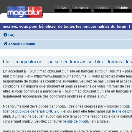
news
caravan
photos
histoire
Inscrivez vous pour bénéficier de toutes les fonctionnalités du forum !
FAQ
Accueil du forum
blur :: magicblur.net :: un site en français sur blur :: forums - In
En accédant à « blur :: magicblur.net :: un site en français sur blur :: forums » (dés
blur :: forums » et « https://www.magicblur.net/forums »), vous acceptez d’être 
responsable de toutes les conditions suivantes, veuillez ne pas utiliser et accéder 
conditions à n’importe quel moment et nous essaierons de vous informer de ces 
effet, si vous continuez à participer à « blur :: magicblur.net :: un site en françai
légalement responsable des conditions modifiées et mises à jour.
Nos forums sont développés par phpBB (désignés ci-après par « logiciel phpBB » 
licence publique générale GNU 2.0
» et qui peut être téléchargé sur
le site de p
phpBB Limited ne peut en aucun cas être tenu comme responsable de la conduite
concernant phpBB, veuillez consulter
le site de phpBB
(en anglais).
Vous acceptez de ne publier aucun contenu à caractère abusif, obscène, vulgaire,