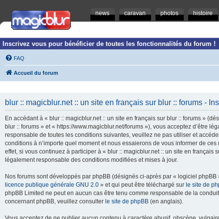
news
caravan
photos
histoire
Inscrivez vous pour bénéficier de toutes les fonctionnalités du forum !
FAQ
Accueil du forum
blur :: magicblur.net :: un site en français sur blur :: forums - In
En accédant à « blur :: magicblur.net :: un site en français sur blur :: forums » (dés
blur :: forums » et « https://www.magicblur.net/forums »), vous acceptez d’être 
responsable de toutes les conditions suivantes, veuillez ne pas utiliser et accéder 
conditions à n’importe quel moment et nous essaierons de vous informer de ces 
effet, si vous continuez à participer à « blur :: magicblur.net :: un site en françai
légalement responsable des conditions modifiées et mises à jour.
Nos forums sont développés par phpBB (désignés ci-après par « logiciel phpBB » 
licence publique générale GNU 2.0
» et qui peut être téléchargé sur
le site de p
phpBB Limited ne peut en aucun cas être tenu comme responsable de la conduite
concernant phpBB, veuillez consulter
le site de phpBB
(en anglais).
Vous acceptez de ne publier aucun contenu à caractère abusif, obscène, vulgaire,