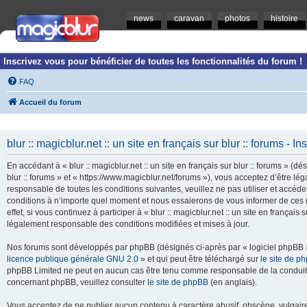
news
caravan
photos
histoire
Inscrivez vous pour bénéficier de toutes les fonctionnalités du forum !
FAQ
Accueil du forum
blur :: magicblur.net :: un site en français sur blur :: forums - In
En accédant à « blur :: magicblur.net :: un site en français sur blur :: forums » (dés
blur :: forums » et « https://www.magicblur.net/forums »), vous acceptez d’être 
responsable de toutes les conditions suivantes, veuillez ne pas utiliser et accéder 
conditions à n’importe quel moment et nous essaierons de vous informer de ces 
effet, si vous continuez à participer à « blur :: magicblur.net :: un site en françai
légalement responsable des conditions modifiées et mises à jour.
Nos forums sont développés par phpBB (désignés ci-après par « logiciel phpBB » 
licence publique générale GNU 2.0
» et qui peut être téléchargé sur
le site de p
phpBB Limited ne peut en aucun cas être tenu comme responsable de la conduite
concernant phpBB, veuillez consulter
le site de phpBB
(en anglais).
Vous acceptez de ne publier aucun contenu à caractère abusif, obscène, vulgaire,