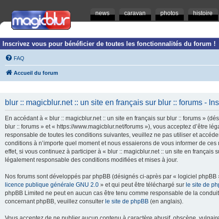
news
caravan
photos
histoire
Inscrivez vous pour bénéficier de toutes les fonctionnalités du forum !
FAQ
Accueil du forum
blur :: magicblur.net :: un site en français sur blur :: forums - In
En accédant à « blur :: magicblur.net :: un site en français sur blur :: forums » (dés
blur :: forums » et « https://www.magicblur.net/forums »), vous acceptez d’être 
responsable de toutes les conditions suivantes, veuillez ne pas utiliser et accéder 
conditions à n’importe quel moment et nous essaierons de vous informer de ces 
effet, si vous continuez à participer à « blur :: magicblur.net :: un site en françai
légalement responsable des conditions modifiées et mises à jour.
Nos forums sont développés par phpBB (désignés ci-après par « logiciel phpBB » 
licence publique générale GNU 2.0
» et qui peut être téléchargé sur
le site de p
phpBB Limited ne peut en aucun cas être tenu comme responsable de la conduite
concernant phpBB, veuillez consulter
le site de phpBB
(en anglais).
Vous acceptez de ne publier aucun contenu à caractère abusif, obscène, vulgaire,