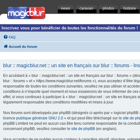
news
caravan
photos
histoire
Inscrivez vous pour bénéficier de toutes les fonctionnalités du forum !
FAQ
Accueil du forum
blur :: magicblur.net :: un site en français sur blur :: forums - In
En accédant à « blur :: magicblur.net :: un site en français sur blur :: forums » (dés
blur :: forums » et « https://www.magicblur.net/forums »), vous acceptez d’être 
responsable de toutes les conditions suivantes, veuillez ne pas utiliser et accéder 
conditions à n’importe quel moment et nous essaierons de vous informer de ces 
effet, si vous continuez à participer à « blur :: magicblur.net :: un site en françai
légalement responsable des conditions modifiées et mises à jour.
Nos forums sont développés par phpBB (désignés ci-après par « logiciel phpBB » 
licence publique générale GNU 2.0
» et qui peut être téléchargé sur
le site de p
phpBB Limited ne peut en aucun cas être tenu comme responsable de la conduite
concernant phpBB, veuillez consulter
le site de phpBB
(en anglais).
Vous acceptez de ne publier aucun contenu à caractère abusif, obscène, vulgaire,