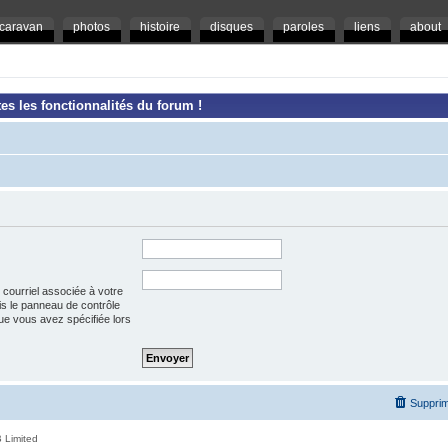
caravan
photos
histoire
disques
paroles
liens
about
es les fonctionnalités du forum !
 courriel associée à votre
is le panneau de contrôle
l que vous avez spécifiée lors
Supprim
 Limited