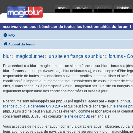
news
caravan
photos
histoire
Inscrivez vous pour bénéficier de toutes les fonctionnalités du forum !
FAQ
Accueil du forum
blur :: magicblur.net :: un site en français sur blur :: forums - Co
En accédant à « blur :: magicblur.net :: un site en français sur blur :: forums » (dés
blur :: forums » et « https://www.magicblur.net/forums »), vous acceptez d’être 
responsable de toutes les conditions suivantes, veuillez ne pas utiliser et accéder 
conditions à n’importe quel moment et nous essaierons de vous informer de ces 
effet, si vous continuez à participer à « blur :: magicblur.net :: un site en françai
légalement responsable des conditions modifiées et mises à jour.
Nos forums sont développés par phpBB (désignés ci-après par « logiciel phpBB » 
licence publique générale GNU 2.0
» et qui peut être téléchargé sur
le site de p
phpBB Limited ne peut en aucun cas être tenu comme responsable de la conduite
concernant phpBB, veuillez consulter
le site de phpBB
(en anglais).
Vous acceptez de ne publier aucun contenu à caractère abusif, obscène, vulgaire,
législation de votre pays, du pays dans lequel le serveur de « blur :: magicblur.net